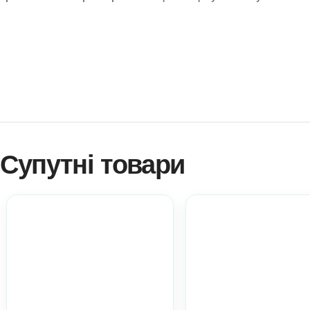
розвивати логічне мислення, памʼять, увагу, спостережлив
планети Земля.
Як купити? Натисніть!
Навчитися створювати ігри самостійно?
Платформа професійного розвитку? Натисніть!
Електронні дидактичні матеріали Anelok – це швидко, 
копій на вашу кількість дітей!
Ви можете використовувати матеріал у роботі з діть
практичний матеріал при атестації.
Всі ці пункти акт