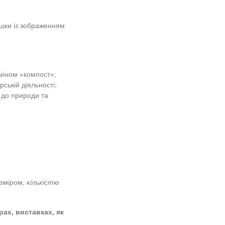
стування. Трудове виховання. Праця
я двох ланцюжків, фішки із зображенням
;
ознайомити із терміном «компост»;
 господарсько-фермерській діяльності;