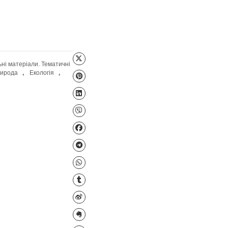
Файл для завантаження
тарша група)
,
Навчальні матеріали. Тематичні
нська школа НУШ
,
Природа
,
Екологія
,
есна
Сталий розвиток