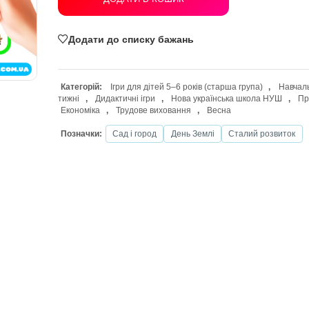
ДОДАТИ В КОШИК
Додати до списку бажань
Категорій:
Ігри для дітей 5–6 років (с
тижні
,
Дидактичні ігри
,
Нова украї
Економіка
,
Трудове виховання
,
В
Позначки:
Сад і город
День Землі