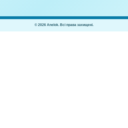
я з паперу
Конструювання з паперу
кація)
Літера Б (Аплікація)
,00
₴
10,00
₴
Покупцям
Як купити
Часті питання
ання дітей 2–7
Мій кабінет