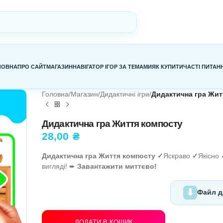
ГОЛОВНА
ПРО САЙТ
МАГАЗИН
НАВІГАТОР ІГОР ЗА ТЕМАМИ
Я
Головна
/
Магазин
/
Дидактичні ігри
/
Д
Дидактична гра Життя ко
28,00
₴
Дидактична гра Життя компосту
вигляді! ➨
Завантажити миттєво