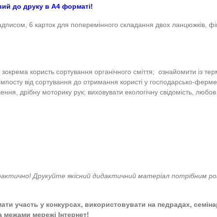
чне виховання. Екологія. День Землі. Природокори
акож готовий до друку в А4 форматі!
шаблон із надписом, 6 карток для поперемінного складанн
я сміття, зокрема користь сортування органічного сміття
 «життя» компосту від сортування до отримання користі у