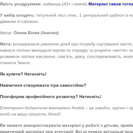
Anelok
Дидактична гра Життя компосту
(Природа. Екологі
на городі. Сталий розвиток. НУШ.)
Якість роздруківки:
найвища (А3+ і нижче)
Матеріал т
У набір входять:
титульний лист, опис, 1 центральний 
дівчинки зі стрілкою.
Автор:
Олена Білик (Анелок)
Мета:
розширювати уявлення дітей про потребу сортуванн
навчати логічно викладати картки по порядку та розуміти