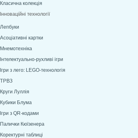
Класична колекція
Інноваційні технології
Лепбуки
Асоціативні картки
Мнемотехніка
Інтелектуально-рухливі ігри
Ігри з лего: LEGO-технологія
ТРВЗ
Круги Луллія
Кубики Блума
Ігри з QR-кодами
Палички Кюїзенера
Коректурні таблиці