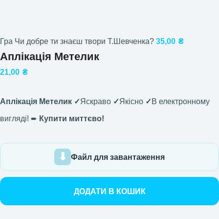
Гра Чи добре ти знаєш твори Т.Шевченка?
35,00
₴
Аплікація Метелик
21,00
₴
Аплікація Метелик ✓
Яскраво
✓
Якісно
✓
В електронному
вигляді! ➨
Купити миттєво!
Файл для завантаження
ДОДАТИ В КОШИК