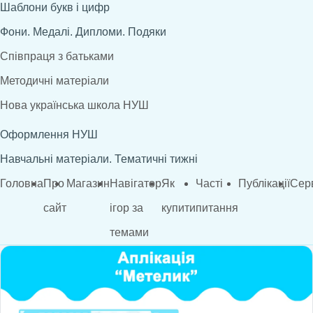
Шаблони букв і цифр
Фони. Медалі. Дипломи. Подяки
Співпраця з батьками
Методичні матеріали
Нова українська школа НУШ
Оформлення НУШ
Навчальні матеріали. Тематичні тижні
Головна
Про
Магазин
Навігатор
Як
Часті
Публікації
Сер
сайт
ігор за
купити
питання
темами