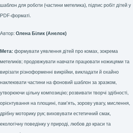
шаблон для роботи (частини метелика), підпис робіт дітей у
PDF-форматі.
Автор:
Олена Білик (Анелок)
Мета:
формувати уявлення дітей про комах, зокрема
метеликів; продовжувати навчати працювати ножицями та
вирізати різноформенні викрійки, викладати й охайно
наклеювати частини на фоновий шаблон за зразком,
утворюючи цільну композицію; розвивати творчі здібності,
орієнтування на площині, памʼять, зорову увагу, мислення,
дрібну моторику рук; виховувати естетичний смак,
екологічну поведінку у природі, любов до краси та