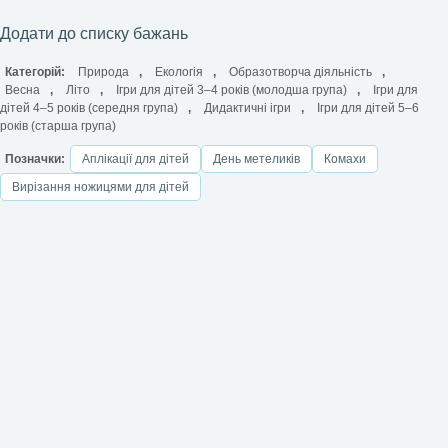
Додати до списку бажань
Категорій:
Природа
,
Екологія
,
Образотворча діяльність
,
Весна
,
Літо
,
Ігри для дітей 3–4 років (молодша група)
,
Ігри для
дітей 4–5 років (середня група)
,
Дидактичні ігри
,
Ігри для дітей 5–6
років (старша група)
Позначки:
Аплікації для дітей
День метеликів
Комахи
Вирізання ножицями для дітей