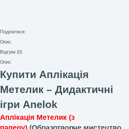
Поділитися:
Опис
Відгуки (0)
Опис
Купити Аплікація
Метелик –
Дидактичні
ігри Anelok
Аплікація Метелик (з
паперу)
(Образотворче мистецтво.