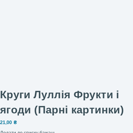
Круги Луллія Фрукти і
ягоди (Парні картинки)
21,00
₴
Додати до списку бажань