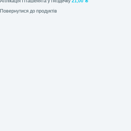
Аплікація Пташенята у гніздечку
21,00
₴
Повернутися до продуктів