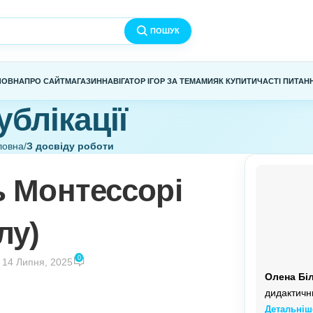
ПОШУК
ГОЛОВНА
ПРО САЙТ
МАГАЗИН
НАВІГАТОР ІГОР ЗА ТЕМАМИ
Я
Публікації
Головна
/
З досвіду роботи
ДУ РОБОТИ
оль Монтессорі
ріалу)
0
k
Увімкнено 14 Липня, 2025