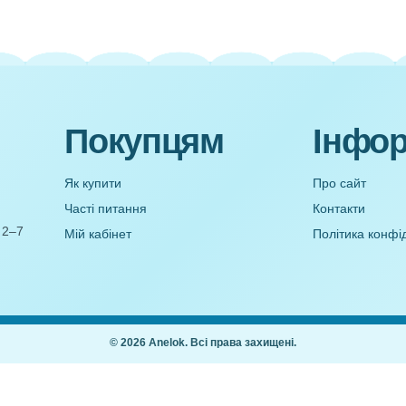
Білик
Старі
Короткотривалий проект для раннього ві
Водичка, водичка (Презентаці