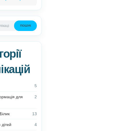
Олена Білик –
автор
дидактичних матеріалів.
Детальніше про автора
ПОШУК
Категорії
публікацій
Новини
5