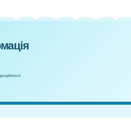
ші
ку
я)