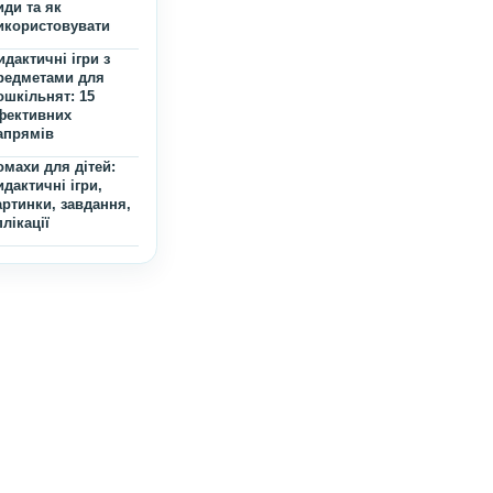
Останні публікації
Вірші про літо для
дітей: 40 коротких
віршиків для малят
Дидактичні ігри для
дошкільнят: що це,
види та як
використовувати
Дидактичні ігри з
предметами для
дошкільнят: 15
ефективних
напрямів
Комахи для дітей:
дидактичні ігри,