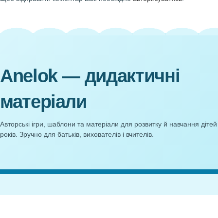
Розвивальна роль Монтессорі-матеріалу
from
Олена 
Новіші
Сценарій свята Великдень (Старший вік)
Залишити відповідь
Щоб відправити коментар вам необхідно
авторизуватись
.