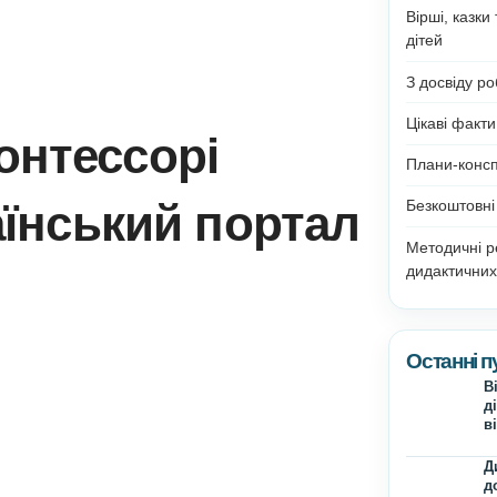
ь Монтессорі
український порта