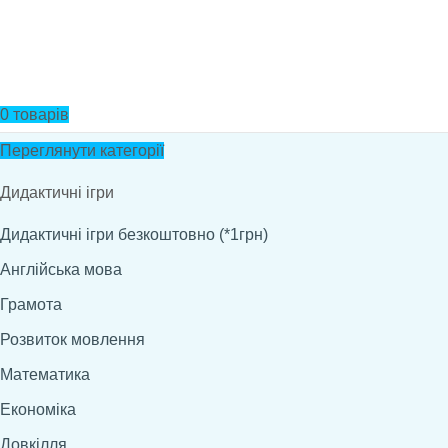
0
товарів
Переглянути категорії
Дидактичні ігри
Дидактичні ігри безкоштовно (*1грн)
Англійська мова
Грамота
Розвиток мовлення
Математика
Економіка
Довкілля