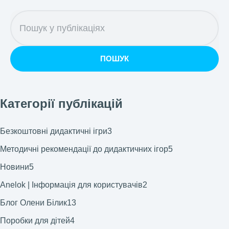
ПОШУК
Категорії публікацій
Безкоштовні дидактичні ігри
3
Методичні рекомендації до дидактичних ігор
5
Новини
5
Anelok | Інформація для користувачів
2
Блог Олени Білик
13
Поробки для дітей
4