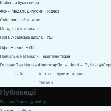
Шаблони букв і цифр
Фони. Медалі. Дипломи. Подяки
Співпраця з батьками
Методичні матеріали
Нова українська школа НУШ
Оформлення НУШ
Навчальні матеріали. Тематичні тижні
Головна
Про
Магазин
Навігатор
Як
Часті
Публікації
Сер
сайт
ігор за
купити
питання
темами
Публікації
Головна
/
З досвіду роботи
З досвіду роботи