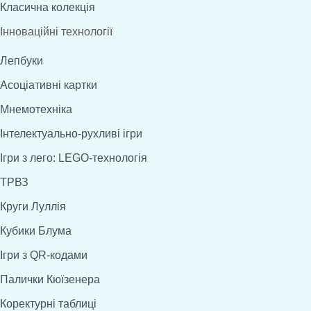
Класична колекція
Інноваційні технології
Лепбуки
Асоціативні картки
Мнемотехніка
Інтелектуально-рухливі ігри
Ігри з лего: LEGO-технологія
ТРВЗ
Круги Луллія
Кубики Блума
Ігри з QR-кодами
Палички Кюїзенера
Коректурні таблиці