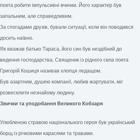
поета робити імпульсивні вчинки. Його характер був
запальним, але справедливим.
За спогадами друзів, бували ситуації, коли він поводився
досить наївно.
Як вважав батько Тараса, його син був нездібний до
ведення господарства. Священик із рідного села поета
Григорій Кошиця називав хлопця ледащом.
Був азартним, душею компанії, любив жартувати, міг
розвеселити незнайому людину.
Звички та уподобання Великого Кобзаря
Улюбленою стравою національного героя був український
борщ із річковими карасями та травами.