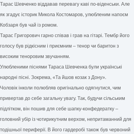
Тарас Шевченко віддавав перевагу каві по-віденськи. Але
як згадує історик Микола Костомаров, улюбленим напоєм
Кобзаря був чай із ромом.
Тарас Григорович гарно співав і грав на гітарі. Тембр його
голосу був рідкісним і приємним – тенор чи баритон з
високим теноровим звучанням.
Улюбленими піснями Тараса Шевченка були українські
народні пісні. Зокрема, «Та йшов козак з Дону».
Чоловік інколи полюбляв оригінально одягнутися, чим
привертав до себе загальну увагу. Так, будучи сільським
підлітком, він пошив для себе шапку-конфедератку –
головний убір із чотирикутним верхом, непритаманний для
тодішньої периферії. В його гардеробі також був червоний