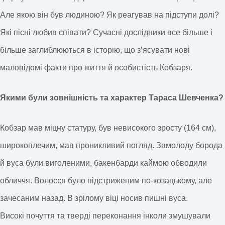
Але якою він був людиною? Як реагував на підступи долі?
Які пісні любив співати? Сучасні дослідники все більше і
більше заглиблюються в історію, що з’ясувати нові
маловідомі факти про життя й особистість Кобзаря.
Якими були зовнішність та характер Тараса Шевченка?
Кобзар мав міцну статуру, був невисокого зросту (164 см),
широкоплечим, мав проникливий погляд. Замолоду борода
й вуса були виголеними, бакенбарди каймою обводили
обличчя. Волосся було підстриженим по-козацькому, але
зачесаним назад. В зрілому віці носив пишні вуса.
Високі почуття та тверді переконання інколи змушували