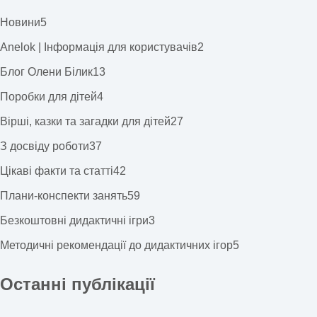
Новини
5
Anelok | Інформація для користувачів
2
Блог Олени Білик
13
Поробки для дітей
4
Вірші, казки та загадки для дітей
27
З досвіду роботи
37
Цікаві факти та статті
42
Плани-конспекти занять
59
Безкоштовні дидактичні ігри
3
Методичні рекомендації до дидактичних ігор
5
Останні публікації