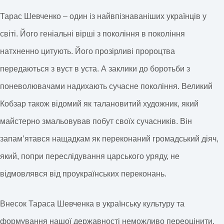
Тарас Шевченко – один із найвпізнаваніших українців у
світі. Його геніальні вірші з покоління в покоління
натхненно цитують. Його прозірливі пророцтва
передаються з вуст в уста. А заклики до боротьби з
поневолювачами надихають сучасне покоління. Великий
Кобзар також відомий як талановитий художник, який
майстерно змальовував побут своїх сучасників. Він
запам’ятався нащадкам як переконаний громадський діяч,
який, попри переслідування царського уряду, не
відмовлявся від проукраїнських переконань.
Внесок Тараса Шевченка в українську культуру та
формування нашої державності неможливо переоцінити.