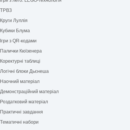
Ігри з лего: LEGO-технологія
ТРВЗ
Круги Луллія
Кубики Блума
Ігри з QR-кодами
Палички Кюїзенера
Коректурні таблиці
Логічні блоки Дьєнеша
Наочний матеріал
Демонстраційний матеріал
Роздатковий матеріал
Практичні завдання
Тематичні набори