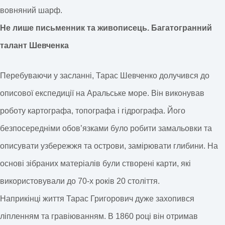
вовняний шарф.
Не лише письменник та живописець. Багатогранний
талант Шевченка
Перебуваючи у засланні, Тарас Шевченко долучився до
описової експедиції на Аральське море. Він виконував
роботу картографа, топографа і гідрографа. Його
безпосередніми обов’язками було робити замальовки та
описувати узбережжя та острови, замірювати глибини. На
основі зібраних матеріалів були створені карти, які
використовували до 70-х років 20 століття.
Наприкінці життя Тарас Григорович дуже захопився
ліпленням та гравіюванням. В 1860 році він отримав