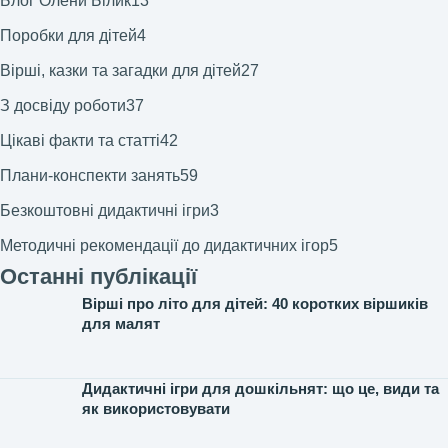
Блог Олени Білик
13
Поробки для дітей
4
Вірші, казки та загадки для дітей
27
З досвіду роботи
37
Цікаві факти та статті
42
Плани-конспекти занять
59
Безкоштовні дидактичні ігри
3
Методичні рекомендації до дидактичних ігор
5
Останні публікації
Вірші про літо для дітей: 40 коротких віршиків
для малят
Дидактичні ігри для дошкільнят: що це, види та
як використовувати