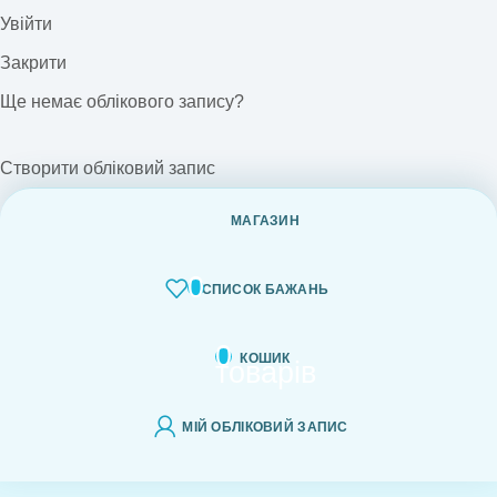
Увійти
Закрити
Ще немає облікового запису?
Створити обліковий запис
МАГАЗИН
0
СПИСОК БАЖАНЬ
0
КОШИК
товарів
МІЙ ОБЛІКОВИЙ ЗАПИС