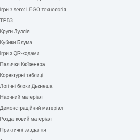
Ігри з лего: LEGO-технологія
ТРВЗ
Круги Луллія
Кубики Блума
Ігри з QR-кодами
Палички Кюїзенера
Коректурні таблиці
Логічні блоки Дьєнеша
Наочний матеріал
Демонстраційний матеріал
Роздатковий матеріал
Практичні завдання