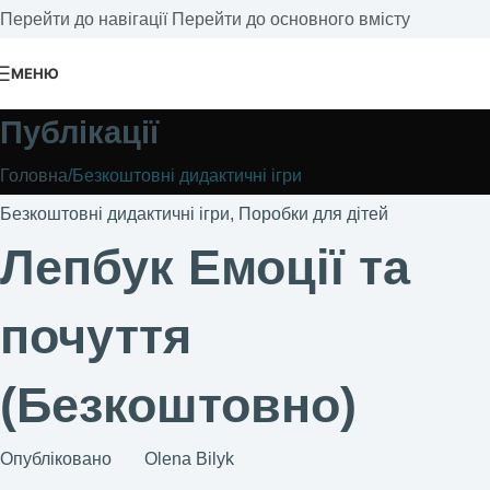
Перейти до навігації
Перейти до основного вмісту
МЕНЮ
Публікації
Головна
/
Безкоштовні дидактичні ігри
Безкоштовні дидактичні ігри
,
Поробки для дітей
Лепбук Емоції та
почуття
(Безкоштовно)
Опубліковано
Olena Bilyk