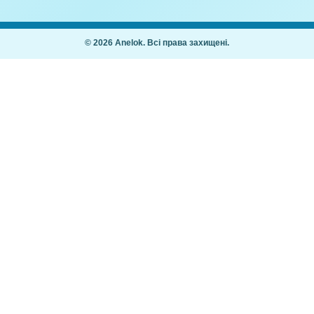
Покупцям
Як купити
Часті питання
ання дітей 2–7
Мій кабінет