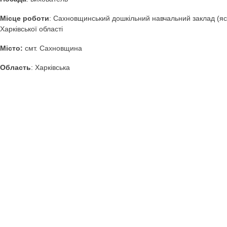
Конспект заняття Подорож до країни Доброти (Ста
ПІБ:
Шевченко Любов Іванівна
Посада
: вихователь
Місце роботи
: Сахновщинський дошкільний навчальний 
Харківської області
Місто:
смт. Сахновщина
Область
: Харківська