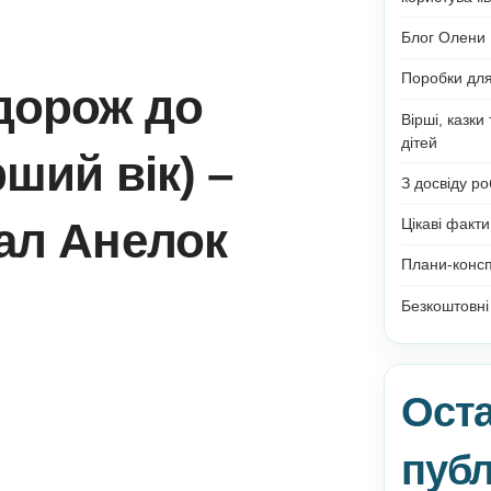
 Подорож до
тарший вік) –
ортал Анелок