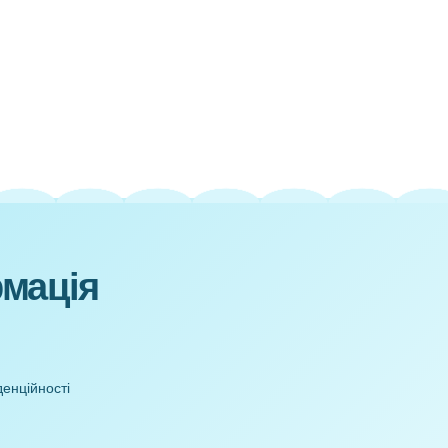
ші
ий
к)