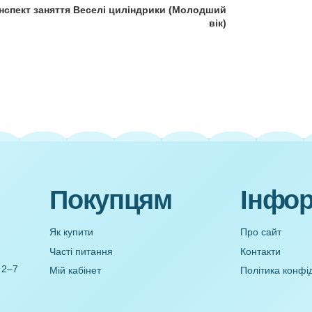
Старі
Конспект заняття Веселі циліндрики (Молодш
ві