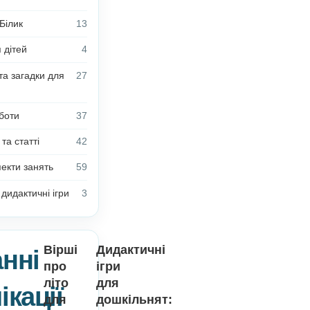
Методичні рекомендації до
5
дидактичних ігор
Новини
5
Anelok | Інформація для
2
користувачів
Блог Олени Білик
13
Поробки для дітей
4
Вірші, казки та загадки для
27
дітей
З досвіду роботи
37
Цікаві факти та статті
42
Плани-конспекти занять
59