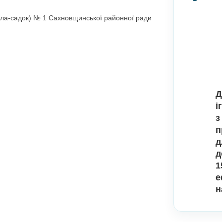
рший вік)
заклад (ясла-садок) № 1 Сахновщинської районної ради