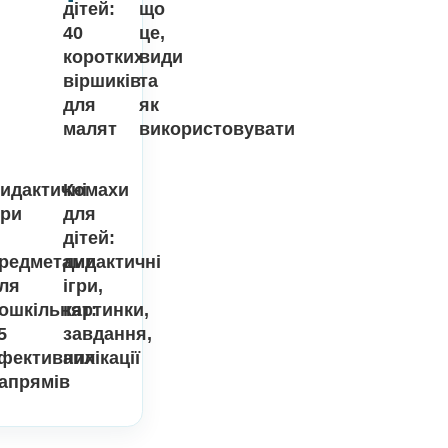
Безкоштовні дидактичні ігри
3
Вірші
Дидактичні
Останні
про
ігри
літо
для
публікації
для
дошкільнят
дітей:
що
40
це,
коротких
види
віршиків
та
для
як
малят
використов