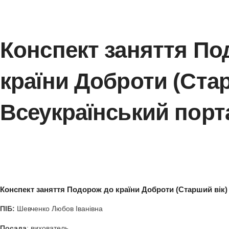
Конспект заняття
країни Доброти (С
Всеукраїнський п