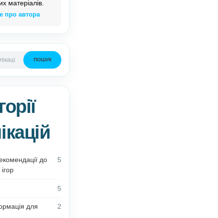
Олена Білик –
автор
дидактичних матеріалів.
Детальніше про автора
ПОШУК
Категорії
публікацій