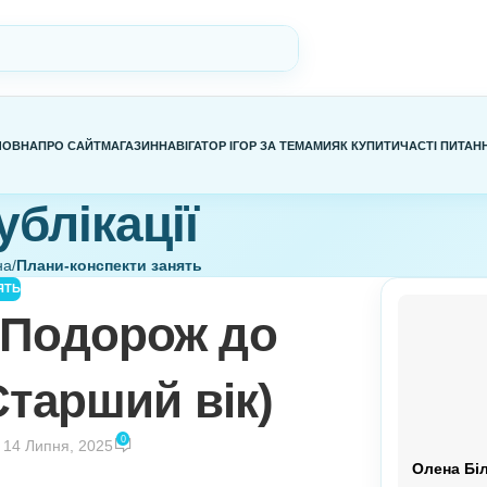
ГОЛОВНА
ПРО САЙТ
МАГАЗИН
НАВІГАТОР ІГОР ЗА ТЕМАМИ
Я
Публікації
Головна
/
Плани-конспекти занять
ПЕКТИ ЗАНЯТЬ
ття Подорож до
и (Старший вік)