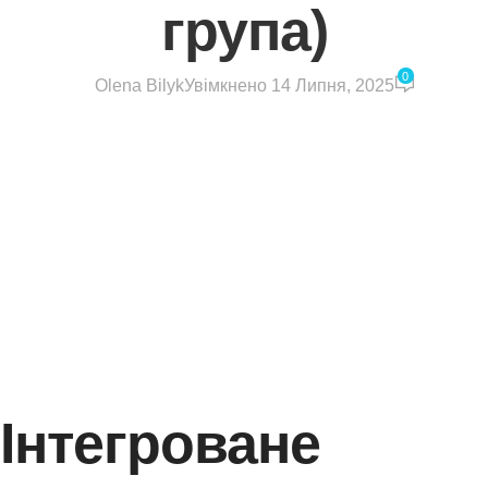
група)
0
Olena Bilyk
Увімкнено 14 Липня, 2025
Інтегроване