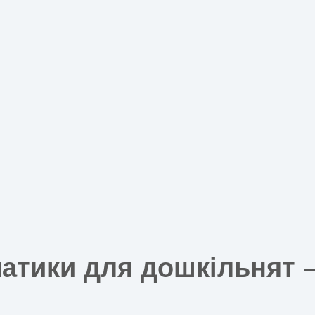
р
ість
ків (ранній вік)
 Стенди