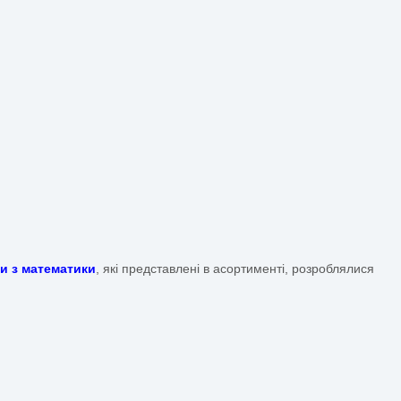
ку конкретних умінь, таких як:
в ДНЗ
(ЗДО)
нстраційних матеріалів математичного спрямування. Ми пр