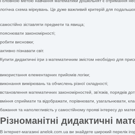
Дидактичні ігри з математики для 
Цікаві ігри, завдання та вправи — дієвий спосіб навчанн
повною мірою задовольнити активну діяльність малюка.
Дидактичні ігри з математики
для дошкільнят складають
Правильний підбір цих завдань і вправ дозволить визнач
Купити такі
дидактичні посібники з математики
можна в на
Роль дидактичних ігор у
Головною метою навчання математики дошкільнят є отрим
логічна схема міркувань. Це дуже важливий критерій для
самостійно зіставляти предмети та явища;
пояснювати закономірності;