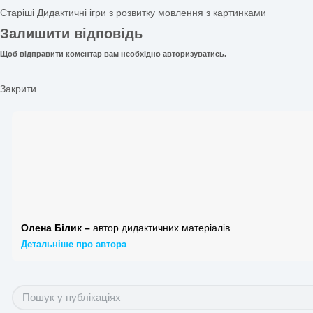
наочні картинки;
демонстраційний матеріал;
загадки;
з липучками;
з гудзиками;
багаторазові зошити для роботи з маркерами;
сенсорні;
з тваринами та ін.
Також у нас ви можете купити різноманітні тематичні набо
професійними педагогами та відповідають сучасним прог
Новіші
Дидактичні ігри екологічного змісту