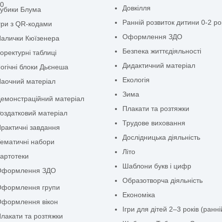
12 Липня, 2025
Природа
ТРВЗ
Увімкнено 12 Липня, 2025
Інтелектуально-рухли
руги Луллія
0
Довкілля
убики Блума
Ранній розвиток дит
гри з QR-кодами
Оформлення ЗДО
алички Кюїзенера
Безпека життєдіяльн
оректурні таблиці
Дидактичний матері
огічні блоки Дьєнеша
Екологія
аочний матеріал
Зима
емонстраційний матеріал
Плакати та розтяжк
оздатковий матеріал
Трудове виховання
рактичні завдання
Дослідницька діяльн
ематичні набори
Літо