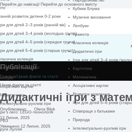
Народознавство
Перейти до навігації
Перейти до основного вмісту
іто
Кубики Блума
анній розвиток дитини 0-2 роки
Музичне виховання
гри для дітей 2–3 років (ранній вік)
Лепбуки
гри для дітей 3–4 років (молодша група)
Грамота
гри для дітей 4–5 років (середня група)
Класична колекція
гри для дітей 5–6 років (старша група)
Дидактичні ігри
ласична колекція
Ігри для дітей 3–4 
Публікації
нноваційні технології
Картотеки
Головна
/
Цікаві факти та статті
Математика
епбуки
Цікаві факти та статті
Асоціативні картки
соціативні картки
Дидактичні ігри з 
Розвиток мовлення
немотехніка
Ігри для дітей 5–6 р
нтелектуально-рухливі ігри
Опубліковано
Olena Bilyk
Співпраця з батька
гри з лего: LEGO-технологія