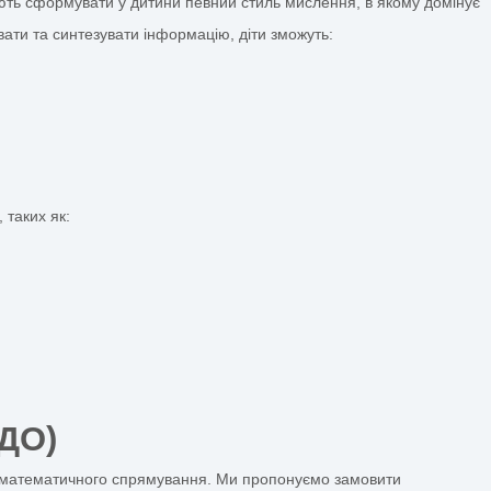
звинути прагнення дитини до пізнання, активізувати та в
ів з картинками, які мають на меті забезпечення інтелек
мувати подальший навчальний процес за допомогою активн
здібностей у дітей
ячому садку дозволяють сформувати у дитини певний сти
но мислити, аналізувати та синтезувати інформацію, діти