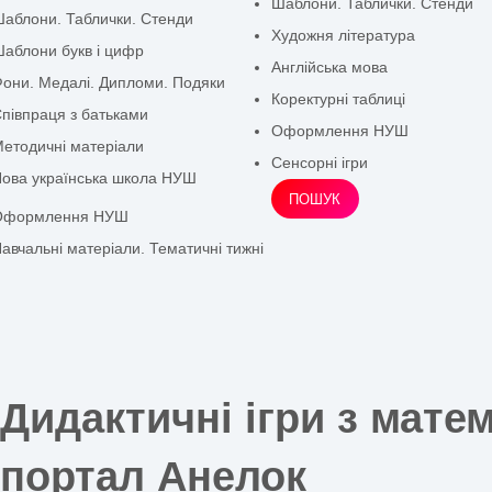
артотеки
Шаблони букв і циф
Оформлення ЗДО
Образотворча діяльн
формлення групи
Економіка
формлення вікон
Ігри для дітей 2–3 ро
лакати та розтяжки
Шаблони. Таблички.
аблони. Таблички. Стенди
Художня література
аблони букв і цифр
Англійська мова
они. Медалі. Дипломи. Подяки
Коректурні таблиці
півпраця з батьками
Оформлення НУШ
етодичні матеріали
Сенсорні ігри
ова українська школа НУШ
ПОШУК
Оформлення НУШ
авчальні матеріали. Тематичні тижні