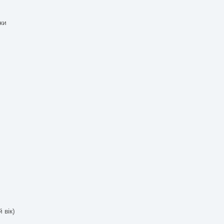
ві ігри
ини 0-2 роки
ості
ал
и
ість