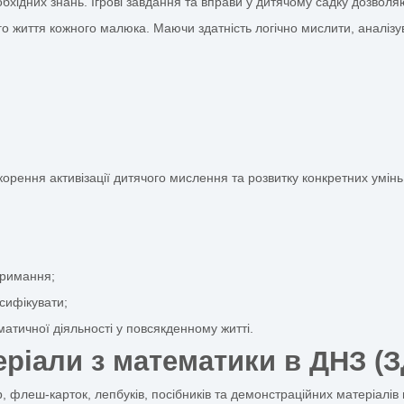
дошкільнят
я математики дітей дошкільного віку. Вони допомагають ро
ся з широкого розмаїття спеціальних методичних матеріал
ити поточний математичний рівень у дитини, а також сфор
шому онлайн-каталозі з доставкою по Україні.
 розвитку математичних 
ання необхідних знань. Ігрові завдання та вправи у дит
 подальшого життя кожного малюка. Маючи здатність логіч