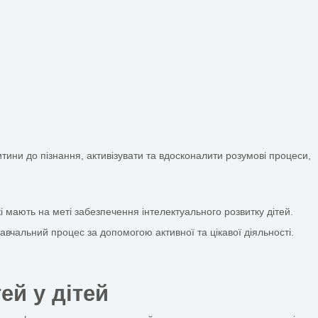
ільнят – Всеукраїнс