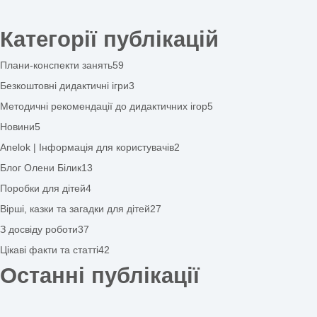
Повернутися до списку
Старіші
Дидактичні ігри з розвитку мовлення з картинкам
Залишити відповідь
Щоб відправити коментар вам необхідно
авторизуватись
.
Закрити
Олена Білик –
автор дидактичних матеріалів.
Детальніше про автора