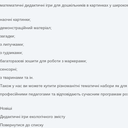
робити висновки;
активно пізнавати світ.
Купити дидактичні ігри з математичним змістом
необхідно 
використання елементарних прийомів логіки;
виконання вимірювань та обчислень різної складності;
встановлення математичних закономірностей, зв’язків, п
вміння сприймати та відображати, порівнювати, узагальн
бажання та наполегливість у самостійному прояві інтерес
Різноманітні
дидактичні
В інтернет-магазині
anelok.com.ua
ви знайдете широкий п
математичні дидактичні ігри для дошкільників в картинках