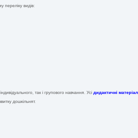
для прискорення активізації дитячого мислення та розвит
орядків дотримання;
ювати, класифікувати;
у до математичної діяльності у повсякденному житті.
 матеріали з математики
ерелік ігор, флеш-карток, лепбуків, посібників та демо
 у широкому переліку видів: