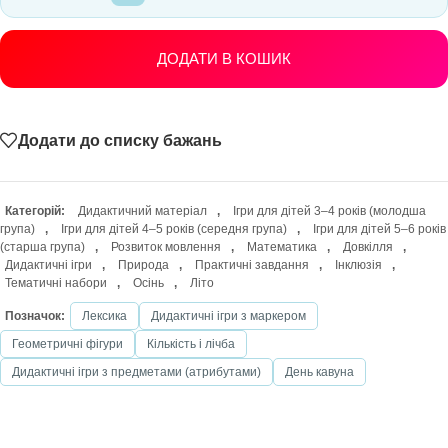
ДОДАТИ В КОШИК
Додати до списку бажань
Категорій:
Дидактичний матеріал
,
Ігри для дітей 3–4 років (молодша
група)
,
Ігри для дітей 4–5 років (середня група)
,
Ігри для дітей 5–6 років
(старша група)
,
Розвиток мовлення
,
Математика
,
Довкілля
,
Дидактичні ігри
,
Природа
,
Практичні завдання
,
Інклюзія
,
Тематичні набори
,
Осінь
,
Літо
Позначок:
Лексика
Дидактичні ігри з маркером
Геометричні фігури
Кількість і лічба
Дидактичні ігри з предметами (атрибутами)
День кавуна