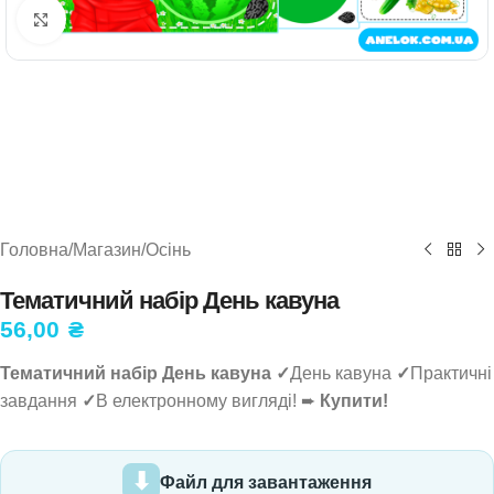
Натисніть, щоб збільшити
Головна
/
Магазин
/
Осінь
Тематичний набір День кавуна
56,00
₴
Тематичний набір День кавуна ✓
День кавуна
✓
Практичні
завдання
✓
В електронному вигляді! ➨
Купити!
Файл для завантаження