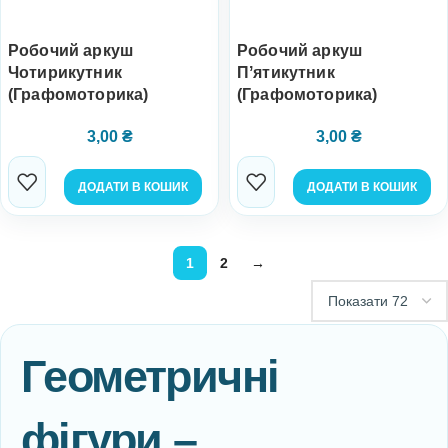
Робочий аркуш
Робочий аркуш
Чотирикутник
Пʼятикутник
(Графомоторика)
(Графомоторика)
3,00
₴
3,00
₴
ДОДАТИ В КОШИК
ДОДАТИ В КОШИК
1
2
→
Геометричні
фігури –