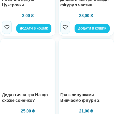
Цукерочки
фігуру з частин
3,00
₴
28,00
₴
ДОДАТИ В КОШИК
ДОДАТИ В КОШИК
Дидактична гра На що
Гра з липучками
схоже сонечко?
Вивчаємо фігури 2
25,00
₴
21,00
₴