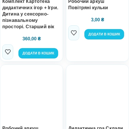
Комплект Картотека
Робочий аркуш
дидактичних ігор + Ігри.
Повітряні кульки
Дитина у сенсорно-
3,00
₴
пізнавальному
просторі. Старший вік
ДОДАТИ В КОШИК
360,00
₴
ДОДАТИ В КОШИК
Робочий аркуш
Дидактична гра Склади