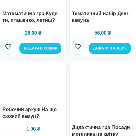
Математична гра Куди
Тематичний набір День
ти, пташечко, летиш?
кавуна
28,00
₴
56,00
₴
ДОДАТИ В КОШИК
ДОДАТИ В КОШИК
Робочий аркуш На що
схожий кавун?
Дидактична гра Посади
1,00
₴
метелика на квітку