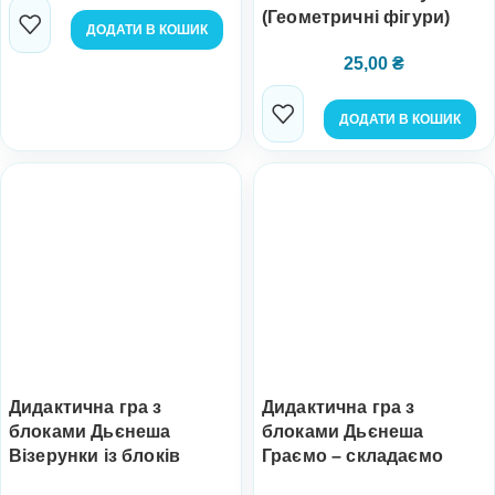
(Геометричні фігури)
ДОДАТИ В КОШИК
25,00
₴
ДОДАТИ В КОШИК
Дидактична гра з
Дидактична гра з
блоками Дьєнеша
блоками Дьєнеша
Візерунки із блоків
Граємо – складаємо