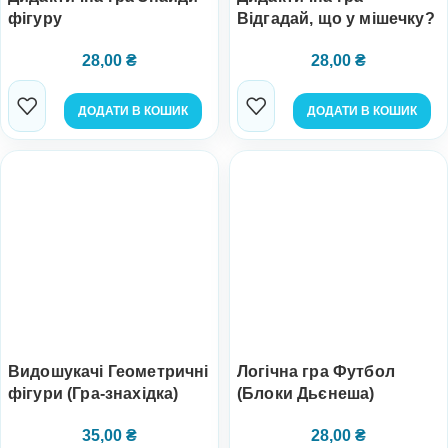
фігуру
Відгадай, що у мішечку?
28,00
₴
28,00
₴
ДОДАТИ В КОШИК
ДОДАТИ В КОШИК
Видошукачі Геометричні
Логічна гра Футбол
фігури (Гра-знахідка)
(Блоки Дьєнеша)
35,00
₴
28,00
₴