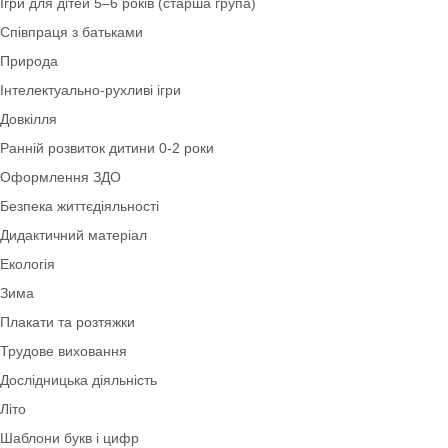
Класична колекція
Дидактичні ігри
Ігри для дітей 3–4 років (молодша група)
Картотеки
Математика
Асоціативні картки
Розвиток мовлення
Ігри для дітей 5–6 років (старша група)
Співпраця з батьками
Природа
Інтелектуально-рухливі ігри
Довкілля
Ранній розвиток дитини 0-2 роки
Оформлення ЗДО