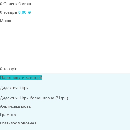
Художня література
Англійська мова
Коректурні таблиці
Оформлення НУШ
Сенсорні ігри
Оформлення вікон
Ігри з лего: LEGO-технологія
Методичні матеріали
Весна
ПОШУК
Вхід / реєстрація
0
Список бажань
0
товарів
0,00
₴