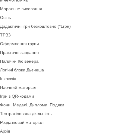
Демонстраційний матеріал
Інноваційні технології
Мнемотехніка
Моральне виховання
Осінь
Дидактичні ігри безкоштовно (*1грн)
ТРВЗ
Оформлення групи
Практичні завдання
Палички Кюїзенера
Логічні блоки Дьєнеша
Інклюзія
Наочний матеріал