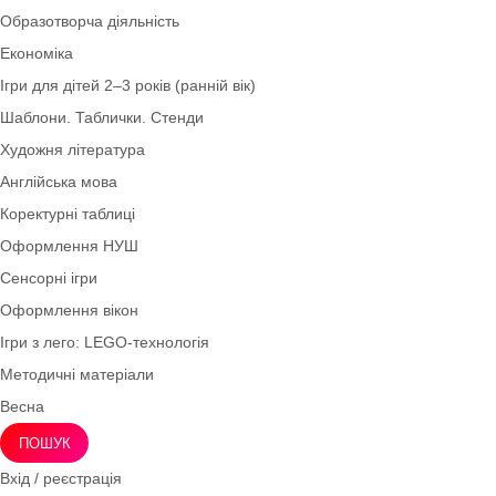
Безпека життєдіяльності
Дидактичний матеріал
Екологія
Зима
Плакати та розтяжки
Трудове виховання
Дослідницька діяльність
Літо
Шаблони букв і цифр
Образотворча діяльність
Економіка
Ігри для дітей 2–3 років (ранній вік)
Шаблони. Таблички. Стенди