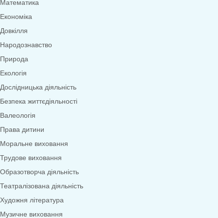
Меню
0
товарів
Переглянути категорії
Дидактичні ігри
Дидактичні ігри безкоштовно (*1грн)
Англійська мова
Грамота
Розвиток мовлення