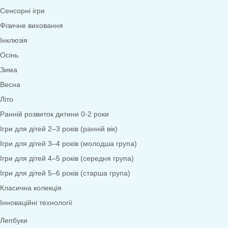
Математика
Економіка
Довкілля
Народознавство
Природа
Екологія
Дослідницька діяльність
Безпека життєдіяльності
Валеологія
Права дитини
Моральне виховання
Трудове виховання
Образотворча діяльність