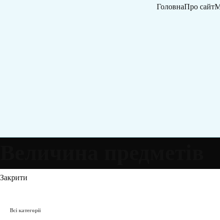
Головна
Про сайт
М
Величина предметів
Закрити
Всі категорії