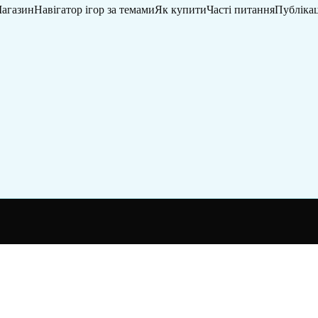
агазин
Навігатор ігор за темами
Як купити
Часті питання
Публікац