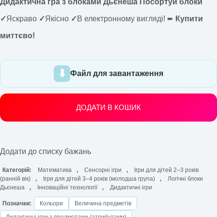
Дидактична гра з блоками Дьєнеша Посортуй блоки
✓
Яскраво
✓
Якісно
✓
В електронному вигляді! ➨
Купити
миттєво!
Файл для завантаження
ДОДАТИ В КОШИК
Додати до списку бажань
Категорій:
Математика
,
Сенсорні ігри
,
Ігри для дітей 2–3 років
(ранній вік)
,
Ігри для дітей 3–4 років (молодша група)
,
Логічні блоки
Дьєнеша
,
Інноваційні технології
,
Дидактичні ігри
Позначки:
Кольори
Величина предметів
Дидактичні ігри з предметами (атрибутами)