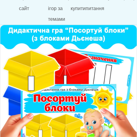
сайт
ігор за
купити
питання
темами