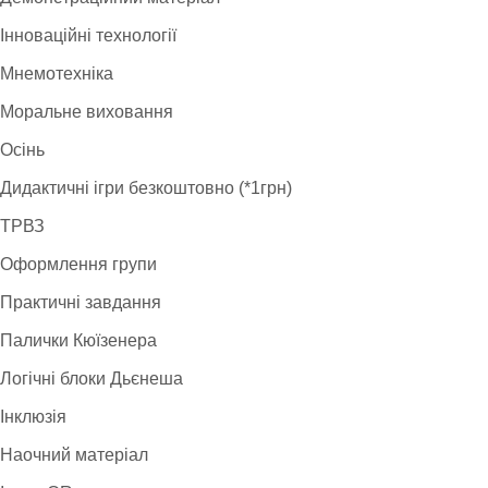
Інноваційні технології
Мнемотехніка
Моральне виховання
Осінь
Дидактичні ігри безкоштовно (*1грн)
ТРВЗ
Оформлення групи
Практичні завдання
Палички Кюїзенера
Логічні блоки Дьєнеша
Інклюзія
Наочний матеріал