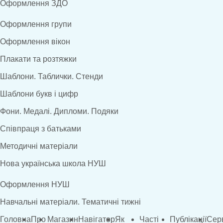
Оформлення ЗДО
Оформлення групи
Оформлення вікон
Плакати та розтяжки
Шаблони. Таблички. Стенди
Шаблони букв і цифр
Фони. Медалі. Дипломи. Подяки
Співпраця з батьками
Методичні матеріали
Нова українська школа НУШ
Оформлення НУШ
Навчальні матеріали. Тематичні тижні
Головна
Про
Магазин
Навігатор
Як
Часті
Публікації
Сер