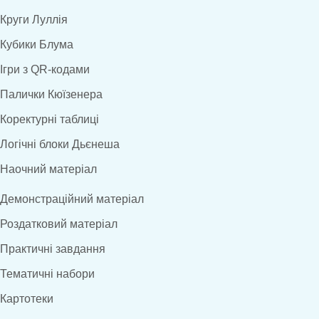
Круги Луллія
Кубики Блума
Ігри з QR-кодами
Палички Кюїзенера
Коректурні таблиці
Логічні блоки Дьєнеша
Наочний матеріал
Демонстраційний матеріал
Роздатковий матеріал
Практичні завдання
Тематичні набори
Картотеки