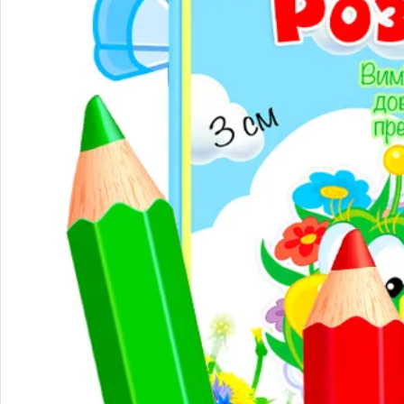
Народознавство
Природа
Екологія
Дослідницька діяльність
Безпека життєдіяльності
Валеологія
Права дитини
Моральне виховання
Трудове виховання
Образотворча діяльність
Театралізована діяльність
Художня література
Музичне виховання