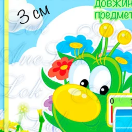
Наочний матеріал
Демонстраційний матеріал
Роздатковий матеріал
Практичні завдання
Тематичні набори
Картотеки
Оформлення ЗДО
Оформлення групи
Оформлення вікон
Плакати та розтяжки
Шаблони. Таблички. Стенди
Шаблони букв і цифр
Фони. Медалі. Дипломи. Подяки