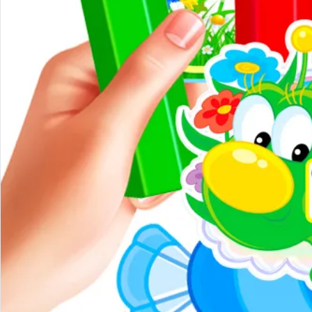
Сенсорні ігри
Фізичне виховання
Інклюзія
Осінь
Зима
Весна
Літо
Ранній розвиток дитини 0-2 роки
Ігри для дітей 2–3 років (ранній вік)
Ігри для дітей 3–4 років (молодша група)
Ігри для дітей 4–5 років (середня група)
Ігри для дітей 5–6 років (старша група)
Класична колекція