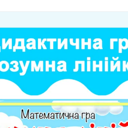
Головна
Про сайт
Магазин
Навігатор ігор за темами
Як купити
Часті п