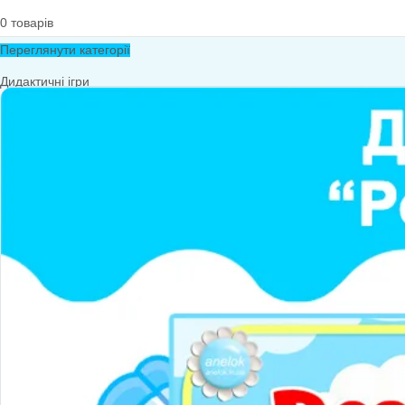
0
товарів
Переглянути категорії
Дидактичні ігри
Дидактичні ігри безкоштовно (*1грн)
Англійська мова
Грамота
Розвиток мовлення
Математика
Економіка
Довкілля