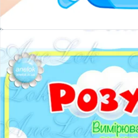
Інноваційні технології
Лепбуки
Асоціативні картки
Мнемотехніка
Інтелектуально-рухливі ігри
Ігри з лего: LEGO-технологія
ТРВЗ
Круги Луллія
Кубики Блума
Ігри з QR-кодами
Палички Кюїзенера
Коректурні таблиці
Логічні блоки Дьєнеша