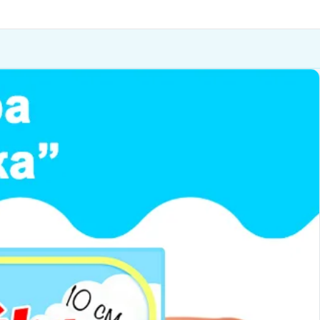
итання
Публікації
Сервіси
Контакти