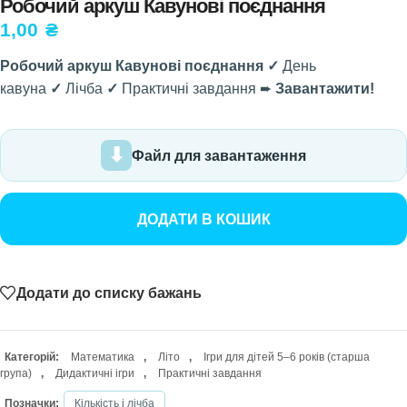
Робочий аркуш Кавунові поєднання
1,00
₴
Робочий аркуш Кавунові поєднання ✓
День
кавуна
✓
Лічба
✓
Практичні завдання ➨
Завантажити!
Файл для завантаження
ДОДАТИ В КОШИК
Додати до списку бажань
Категорій:
Математика
,
Літо
,
Ігри для дітей 5–6 років (старша
група)
,
Дидактичні ігри
,
Практичні завдання
Позначки:
Кількість і лічба