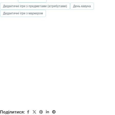
Дидактичні ігри з предметами (атрибутами)
День кавуна
Дидактичні ігри з маркером
Поділитися: