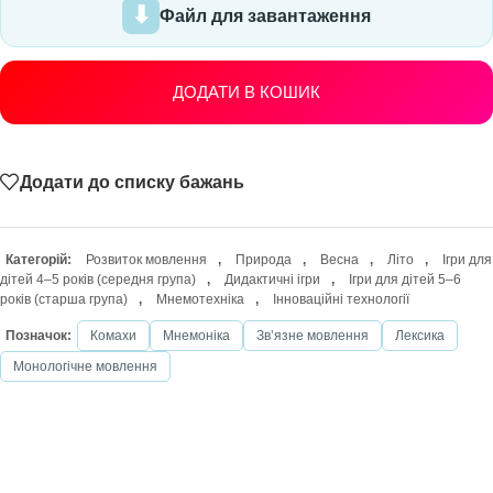
Файл для завантаження
ДОДАТИ В КОШИК
Додати до списку бажань
Категорій:
Розвиток мовлення
,
Природа
,
Весна
,
Літо
,
Ігри для
дітей 4–5 років (середня група)
,
Дидактичні ігри
,
Ігри для дітей 5–6
років (старша група)
,
Мнемотехніка
,
Інноваційні технології
Позначок:
Комахи
Мнемоніка
Звʼязне мовлення
Лексика
Монологічне мовлення