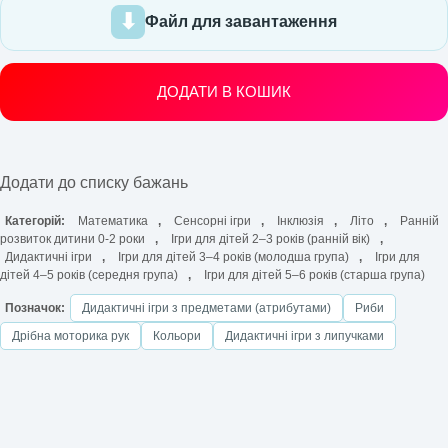
Файл для завантаження
ДОДАТИ В КОШИК
Додати до списку бажань
Категорій:
Математика
,
Сенсорні ігри
,
Інклюзія
,
Літо
,
Ранній
розвиток дитини 0-2 роки
,
Ігри для дітей 2–3 років (ранній вік)
,
Дидактичні ігри
,
Ігри для дітей 3–4 років (молодша група)
,
Ігри для
дітей 4–5 років (середня група)
,
Ігри для дітей 5–6 років (старша група)
Позначок:
Дидактичні ігри з предметами (атрибутами)
Риби
Дрібна моторика рук
Кольори
Дидактичні ігри з липучками