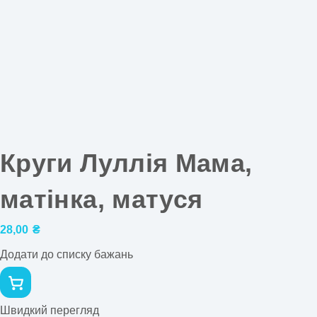
Круги Луллія Мама,
матінка, матуся
28,00
₴
Додати до списку бажань
Швидкий перегляд