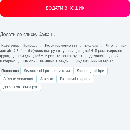
ДОДАТИ В КОШИК
Додати до списку бажань
Категорій:
Природа
,
Розвиток мовлення
,
Екологія
,
Літо
,
Ігри
для дітей 3–4 років (молодша група)
,
Ігри для дітей 4–5 років (середня
група)
,
Ігри для дітей 5–6 років (старша група)
,
Демонстраційний
матеріал
,
Шаблони. Таблички. Стенди
,
Дидактичний матеріал
Позначок:
Дидактичні ігри з липучками
Логопедичні ігри
Звʼязне мовлення
Лексика
Екзотичні тварини
Дрібна моторика рук