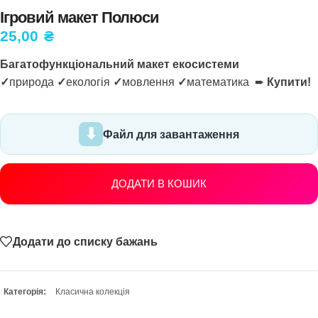
Ігровий макет Полюси
25,00
₴
Багатофункціональний макет екосистеми
✓
природа
✓
екологія
✓
мовлення
✓
математика ➨
Купити!
Файл для завантаження
ДОДАТИ В КОШИК
Додати до списку бажань
Категорія:
Класична колекція