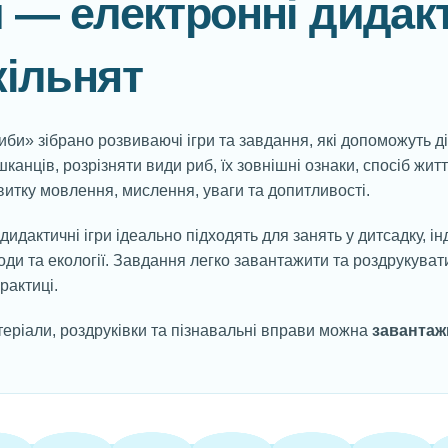
 — електронні дидакт
ільнят
Риби» зібрано розвиваючі ігри та завдання, які допоможуть ді
канців, розрізняти види риб, їх зовнішні ознаки, спосіб жи
итку мовлення, мислення, уваги та допитливості.
 дидактичні ігри ідеально підходять для занять у дитсадку, 
роди та екології. Завдання легко завантажити та роздрукува
рактиці.
еріали, роздруківки та пізнавальні вправи можна
завантаж