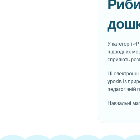
Риби
дошк
У категорії «
підводних меш
сприяють розв
Ці електронні
уроків із при
педагогічній п
Навчальні мат