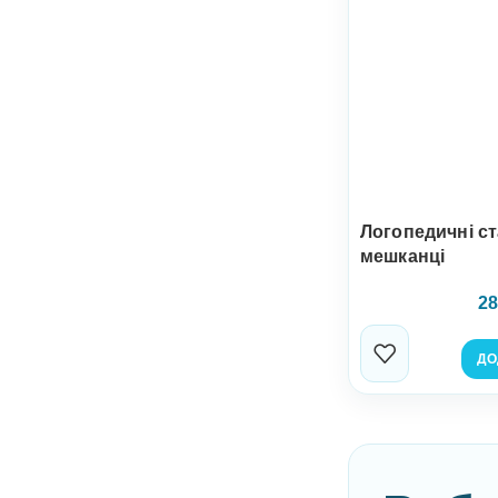
Логопедичні с
мешканці
28
ДО