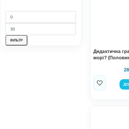
ФІЛЬТР
Дидактична гра
морі? (Полови
28
ДО