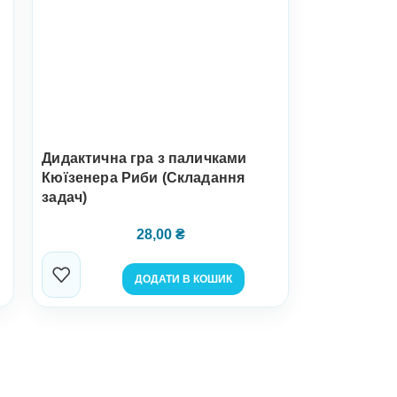
Дидактична гра з паличками
Кюїзенера Риби (Складання
задач)
28,00
₴
ДОДАТИ В КОШИК