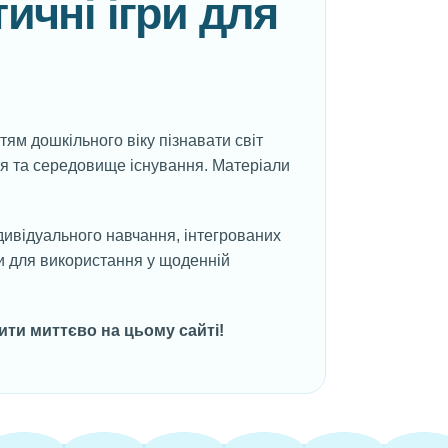
ичні ігри для
тям дошкільного віку пізнавати світ
ття та середовище існування. Матеріали
індивідуального навчання, інтегрованих
ти для використання у щоденній
ити миттєво на цьому сайті!