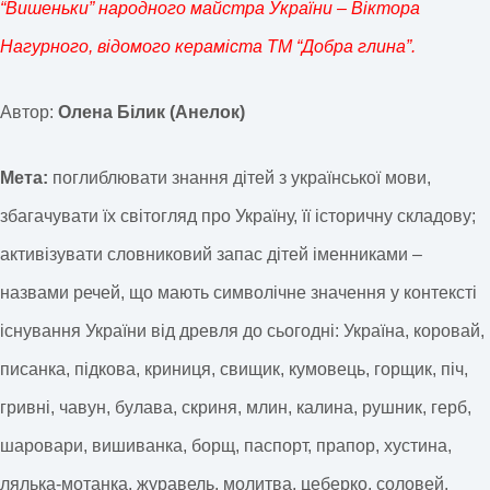
“Вишеньки” народного майстра України – Віктора
Нагурного, відомого кераміста ТМ “Добра глина”.
Автор:
Олена Білик (Анелок)
Мета:
поглиблювати знання дітей з української мови,
збагачувати їх світогляд про Україну, її історичну складову;
активізувати словниковий запас дітей іменниками –
назвами речей, що мають символічне значення у контексті
існування України від древля до сьогодні: Україна, коровай,
писанка, підкова, криниця, свищик, кумовець, горщик, піч,
гривні, чавун, булава, скриня, млин, калина, рушник, герб,
шаровари, вишиванка, борщ, паспорт, прапор, хустина,
лялька-мотанка, журавель, молитва, цеберко, соловей,