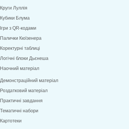
Круги Луллія
Кубики Блума
Ігри з QR-кодами
Палички Кюїзенера
Коректурні таблиці
Логічні блоки Дьєнеша
Наочний матеріал
Демонстраційний матеріал
Роздатковий матеріал
Практичні завдання
Тематичні набори
Картотеки