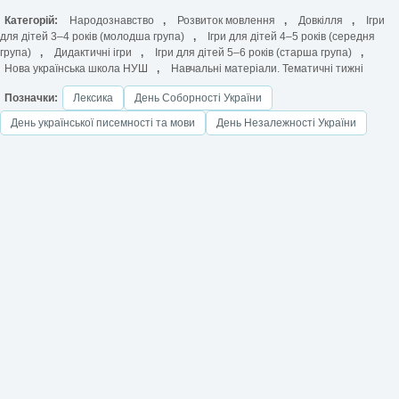
Категорій:
Народознавство
,
Розвиток мовлення
,
Довкілля
,
Ігри
для дітей 3–4 років (молодша група)
,
Ігри для дітей 4–5 років (середня
група)
,
Дидактичні ігри
,
Ігри для дітей 5–6 років (старша група)
,
Нова українська школа НУШ
,
Навчальні матеріали. Тематичні тижні
Позначки:
Лексика
День Соборності України
День української писемності та мови
День Незалежності України