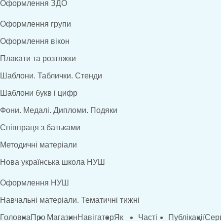
Оформлення ЗДО
Оформлення групи
Оформлення вікон
Плакати та розтяжки
Шаблони. Таблички. Стенди
Шаблони букв і цифр
Фони. Медалі. Дипломи. Подяки
Співпраця з батьками
Методичні матеріали
Нова українська школа НУШ
Оформлення НУШ
Навчальні матеріали. Тематичні тижні
Головна
Про
Магазин
Навігатор
Як
Часті
Публікації
Сер