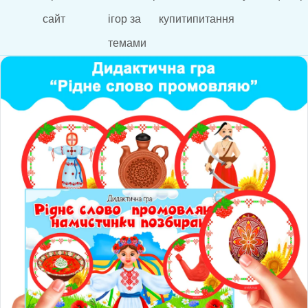
сайт
ігор за
купити
питання
темами