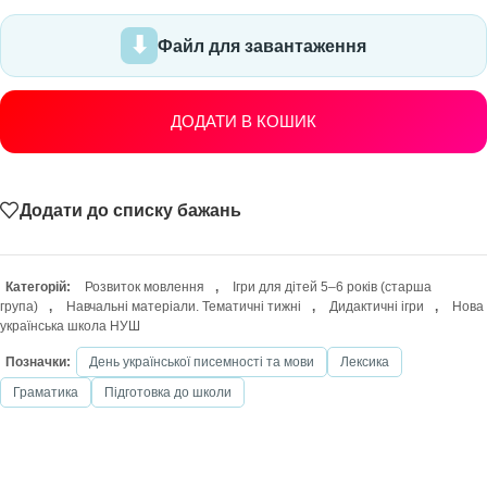
Файл для завантаження
ДОДАТИ В КОШИК
Додати до списку бажань
Категорій:
Розвиток мовлення
,
Ігри для дітей 5–6 років (старша
група)
,
Навчальні матеріали. Тематичні тижні
,
Дидактичні ігри
,
Нова
українська школа НУШ
Позначки:
День української писемності та мови
Лексика
Граматика
Підготовка до школи