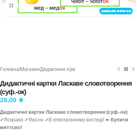
Натисніть, щоб збільшити
Головна
/
Магазин
/
Дидактичні ігри
Дидактичні картки Ласкаве словотворення
(суф.-ок)
28,00
₴
Дидактичні картки Ласкаве словотворення (суф.-ок)
✓
Яскраво
✓
Якісно
✓
В електронному вигляді! ➨
Купити
миттєво!