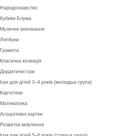
Народознавство
Кубики Блума
Музичне виховання
Лепбуки
Грамота
Класична колекція
Дидактичні ігри
Ігри для дітей 3–4 років (молодша група)
Картотеки
Математика
Асоціативні картки
Розвиток мовлення
Ігри для дітей 5–6 років (старша група)