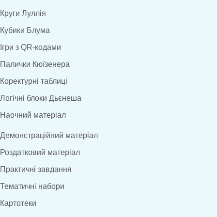
Круги Луллія
Кубики Блума
Ігри з QR-кодами
Палички Кюїзенера
Коректурні таблиці
Логічні блоки Дьєнеша
Наочний матеріал
Демонстраційний матеріал
Роздатковий матеріал
Практичні завдання
Тематичні набори
Картотеки