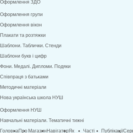
Оформлення ЗДО
Оформлення групи
Оформлення вікон
Плакати та розтяжки
Шаблони. Таблички. Стенди
Шаблони букв і цифр
Фони. Медалі. Дипломи. Подяки
Співпраця з батьками
Методичні матеріали
Нова українська школа НУШ
Оформлення НУШ
Навчальні матеріали. Тематичні тижні
Головна
Про
Магазин
Навігатор
Як
Часті
Публікації
Сер