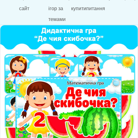
сайт
ігор за
купити
питання
темами