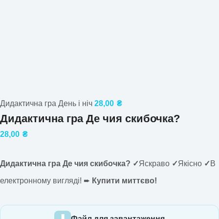
Дидактична гра День і ніч
28,00
₴
Дидактична гра Де чия скибочка?
28,00
₴
Дидактична гра Де чия скибочка?
✓
Яскраво
✓
Якісно
✓
В
електронному вигляді! ➨
Купити миттєво!
Файл для завантаження