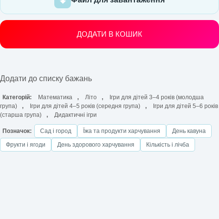
ДОДАТИ В КОШИК
Додати до списку бажань
Категорій:
Математика
,
Літо
,
Ігри для дітей 3–4 років (молодша
група)
,
Ігри для дітей 4–5 років (середня група)
,
Ігри для дітей 5–6 років
(старша група)
,
Дидактичні ігри
Позначок:
Сад і город
Їжа та продукти харчування
День кавуна
Фрукти і ягоди
День здорового харчування
Кількість і лічба