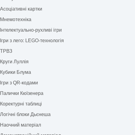
Асоціативні картки
Мнемотехніка
Інтелектуально-рухливі ігри
Ігри з лего: LEGO-технологія
ТРВЗ
Круги Луллія
Кубики Блума
Ігри з QR-кодами
Палички Кюїзенера
Коректурні таблиці
Логічні блоки Дьєнеша
Наочний матеріал