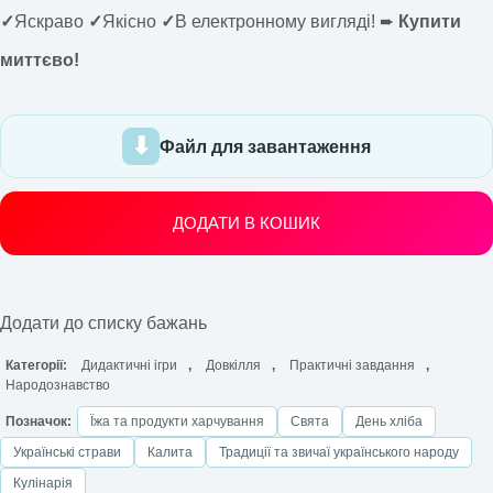
✓
Яскраво
✓
Якісно
✓
В електронному вигляді! ➨
Купити
миттєво!
Файл для завантаження
ДОДАТИ В КОШИК
Додати до списку бажань
Категорії:
Дидактичні ігри
,
Довкілля
,
Практичні завдання
,
Народознавство
Позначок:
Їжа та продукти харчування
Свята
День хліба
Українські страви
Калита
Традиції та звичаї українського народу
Кулінарія