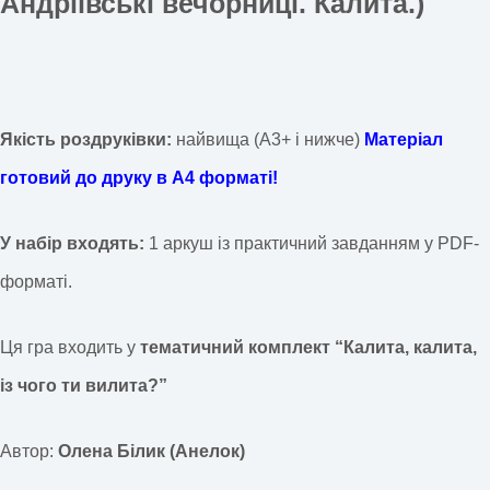
Андріївські вечорниці. Калита.)
Якість роздруківки:
найвища (А3+ і нижче)
Матеріал
готовий до друку в А4 форматі!
У набір входять:
1 аркуш із практичний завданням у PDF-
форматі.
Ця гра входить у
тематичний комплект “Калита, калита,
із чого ти вилита?”
Автор:
Олена Білик (Анелок)