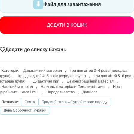
Файл для завантаження
ДОДАТИ В КОШИК
Додати до списку бажань
Категорій:
Дидактичний матеріал
,
Ігри для дітей 3–4 років (молодша
група)
,
Ігри для дітей 4–5 років (середня група)
,
Ігри для дітей 5–6 років
(старша група)
,
Дидактичні ігри
,
Демонстраційний матеріал
,
Наочний матеріал
,
Навчальні матеріали. Тематичні тижні
,
Нова
українська школа НУШ
,
Народознавство
,
Довкілля
Позначки:
Свята
Традиції та звичаї українського народу
День Соборності України