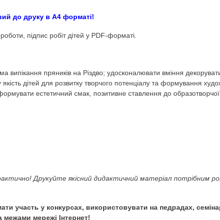
малювання Пряник-зір
ok
Образотворче мистецтво.
Художньо-естетичний ро
ування. Хлібобулочні вироби. Кулінарія. Зимові мат
акож готовий до друку в А4 форматі!
аблон для роботи, підпис робіт дітей у PDF-форматі.
диції, зокрема випікання пряників на Різдво; удосконалюв
 як базову якість дітей для розвитку творчого потенціал