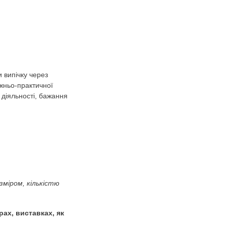
очка (Розпис) –
звиток. Художньо-продуктивна
еріали.
)
ати вміння декорувати випічку через
у та формування художньо-практичної