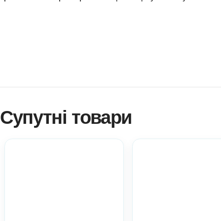
компетентності; стимулювати до багатоваріантності у де
бути долученими до “смачних” традицій різдвяного свята.
Як купити? Натисніть!
Навчитися створювати ігри самостійно?
Платформа професійного розвитку? Натисніть!
Електронні дидактичні матеріали Anelok – це швидко, 
копій на вашу кількість дітей!
Ви можете використовувати матеріал у роботі з діть
практичний матеріал при атестації.
Всі ці пункти акт