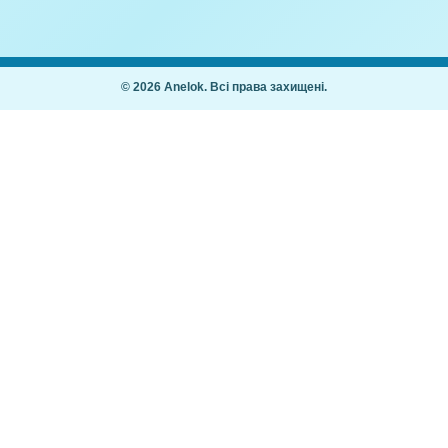
ш Вчимо літери.
Конструювання з паперу
Літера И (Аплікація)
,00
₴
10,00
₴
Покупцям
Як купити
Часті питання
ання дітей 2–7
Мій кабінет