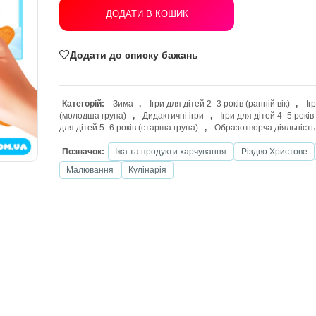
ДОДАТИ В КОШИК
Додати до списку бажань
Категорій:
Зима
,
Ігри для дітей 2–3
(молодша група)
,
Дидактичні ігри
,
для дітей 5–6 років (старша група)
,
О
Позначок:
Їжа та продукти харчуван
Малювання
Кулінарія