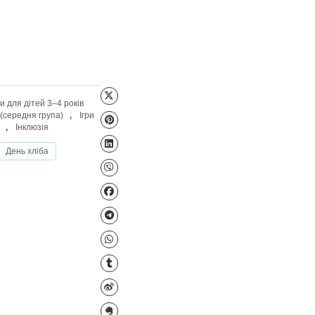
Файл для завантаження
 років (ранній вік)
,
Ігри для дітей 3–4 років
Ігри для дітей 4–5 років (середня група)
,
Ігри
бразотворча діяльність
,
Інклюзія
ня
Різдво Христове
День хліба