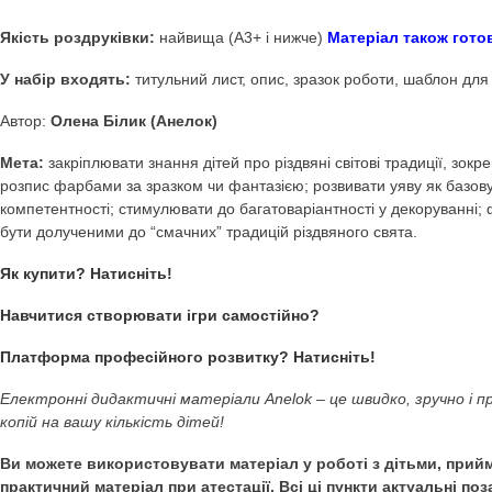
Купити Декоративне 
Дидактичні ігри Anel
Декоративне малювання Пряник-зірочка (Розпис)
(
діяльність. Шаблони. Різдво. Їжа та продукти харч
Якість роздруківки:
найвища (А3+ і нижче)
Матеріал т
У набір входять:
титульний лист, опис, зразок роботи, ш
Автор:
Олена Білик (Анелок)
Мета:
закріплювати знання дітей про різдвяні світові тра
розпис фарбами за зразком чи фантазією; розвивати уяву