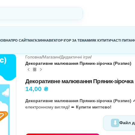
ГОЛОВНА
ПРО САЙТ
МАГАЗИН
НАВІГАТОР ІГОР ЗА ТЕМАМИ
Я
Головна
/
Магазин
/
Дидактичні ігри
/
Декоративне малювання Пряник-
Декоративне малювання П
14,00
₴
Декоративне малювання Пряник-
електронному вигляді! ➨
Купити 