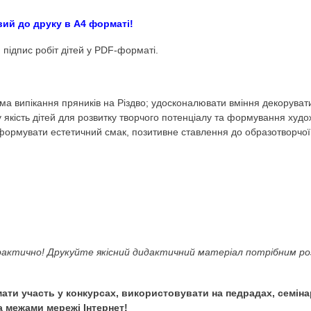
малювання Різдвяна 
 ігри Anelok
)
(Образотворче мистецтво.
Художньо-естетичний р
ування. Хлібобулочні вироби. Кулінарія. Зимові мат
акож готовий до друку в А4 форматі!
ля роботи, підпис робіт дітей у PDF-форматі.
диції, зокрема випікання пряників на Різдво; удосконалюв
 як базову якість дітей для розвитку творчого потенціал