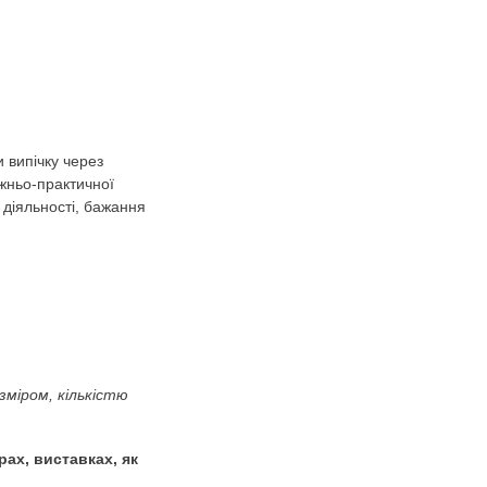
цукерка
озвиток. Художньо-продуктивна
еріали.
)
ати вміння декорувати випічку через
у та формування художньо-практичної