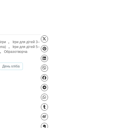
Файл для завантаження
нній вік)
,
Дидактичні ігри
,
Ігри для дітей 3–
ей 4–5 років (середня група)
,
Ігри для дітей 5–
ри безкоштовно (*1грн)
,
Образотворча
ня
Різдво Христове
День хліба