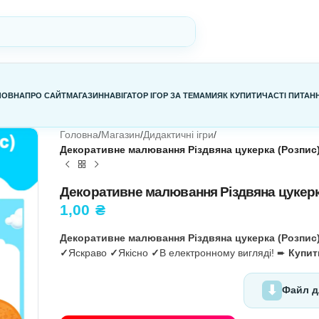
ГОЛОВНА
ПРО САЙТ
МАГАЗИН
НАВІГАТОР ІГОР ЗА ТЕМАМИ
Я
Головна
/
Магазин
/
Дидактичні ігри
/
Декоративне малювання Різдвян
Декоративне малювання Р
1,00
₴
Декоративне малювання Різдвян
✓
Яскраво
✓
Якісно
✓
В електронно