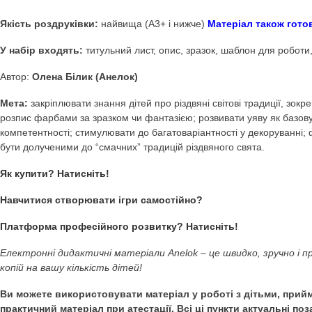
Купити Декоративне 
(Розпис) –
Дидактичні
Декоративне малювання Різдвяна цукерка (Розпис
діяльність. Шаблони. Різдво. Їжа та продукти харч
Якість роздруківки:
найвища (А3+ і нижче)
Матеріал т
У набір входять:
титульний лист, опис, зразок, шаблон д
Автор:
Олена Білик (Анелок)
Мета:
закріплювати знання дітей про різдвяні світові тра
розпис фарбами за зразком чи фантазією; розвивати уяву