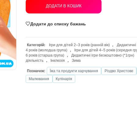
ДОДАТИ В КОШИК
Додати до списку бажань
Категорій:
Ігри для дітей 2–3 років (ра
4 років (молодша група)
,
Ігри для діт
6 років (старша група)
,
Дидактичні іг
діяльність
,
Інклюзія
,
Зима
Позначок:
Їжа та продукти харчуван
Малювання
Кулінарія