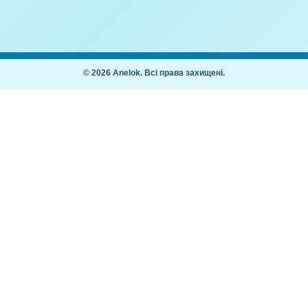
ш Вчимо літери.
Конструювання з паперу
Літера Щ (Аплікація)
,00
₴
10,00
₴
Покупцям
Як купити
Часті питання