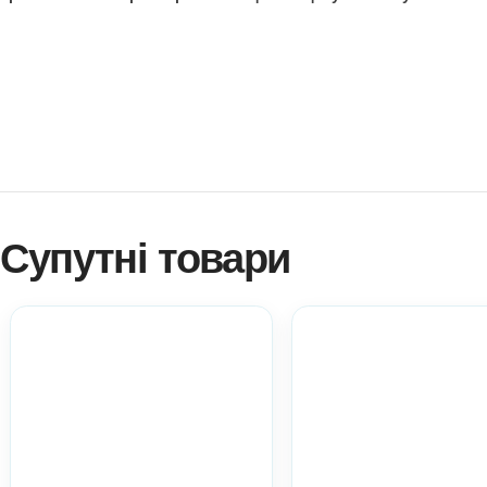
компетентності; стимулювати до багатоваріантності у де
бути долученими до “смачних” традицій різдвяного свята.
Як купити? Натисніть!
Навчитися створювати ігри самостійно?
Платформа професійного розвитку? Натисніть!
Електронні дидактичні матеріали Anelok – це швидко, 
копій на вашу кількість дітей!
Ви можете використовувати матеріал у роботі з діть
практичний матеріал при атестації.
Всі ці пункти акт