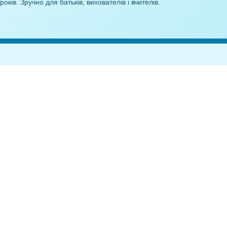
Буква Щ – Завдання для дітей
Робочий арку
Буква Й
3,00
₴
10
Anelok — дидактичні
матеріали