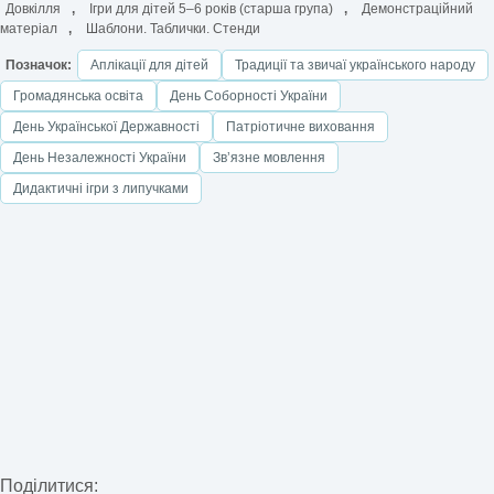
Довкілля
,
Ігри для дітей 5–6 років (старша група)
,
Демонстраційний
матеріал
,
Шаблони. Таблички. Стенди
Позначок:
Аплікації для дітей
Традиції та звичаї українського народу
Громадянська освіта
День Соборності України
День Української Державності
Патріотичне виховання
День Незалежності України
Звʼязне мовлення
Дидактичні ігри з липучками
Поділитися: