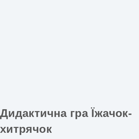
Дидактична гра Їжачок-
хитрячок