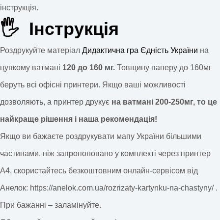
інструкція.
🖐 Інструкція
Роздрукуйте матеріал
Дидактична гра Єдність України
на
цупкому ватмані
120 до 160 мг.
Товщину паперу до 160мг
беруть всі офісні принтери. Якщо ваші можливості
дозволяють, а принтер друкує
на ватмані 200-250мг, то це
найкраще рішення і наша рекомендація!
Якщо ви бажаєте роздрукувати мапу України більшими
частинами, ніж запропоновано у комплекті через принтер
А4, скористайтесь безкоштовним онлайн-сервісом від
Анелок:
https://anelok.com.ua/rozrizaty-kartynku-na-chastyny/
.
При бажанні – заламінуйте.