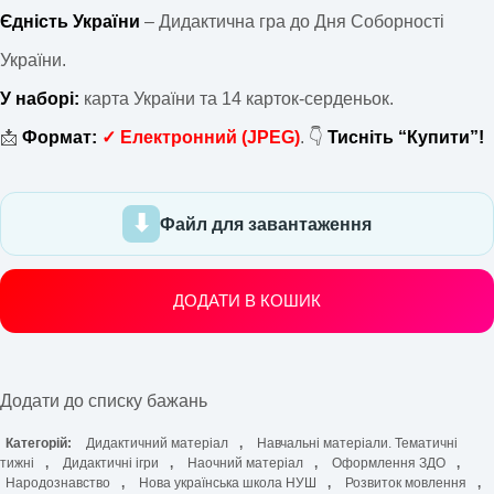
Єдність України
– Дидактична гра до Дня Соборності
України.
У наборі:
карта України та 14 карток-серденьок.
📩
Формат:
✓
Електронний
(JPEG)
. 👇
Тисніть “Купити”!
Файл для завантаження
ДОДАТИ В КОШИК
Додати до списку бажань
Категорій:
Дидактичний матеріал
,
Навчальні матеріали. Тематичні
тижні
,
Дидактичні ігри
,
Наочний матеріал
,
Оформлення ЗДО
,
Народознавство
,
Нова українська школа НУШ
,
Розвиток мовлення
,