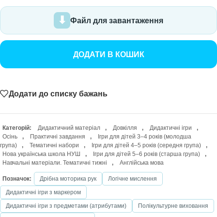
Файл для завантаження
ДОДАТИ В КОШИК
Додати до списку бажань
Категорій:
Дидактичний матеріал
,
Довкілля
,
Дидактичні ігри
,
Осінь
,
Практичні завдання
,
Ігри для дітей 3–4 років (молодша
група)
,
Тематичні набори
,
Ігри для дітей 4–5 років (середня група)
,
Нова українська школа НУШ
,
Ігри для дітей 5–6 років (старша група)
,
Навчальні матеріали. Тематичні тижні
,
Англійська мова
Позначок:
Дрібна моторика рук
Логічне мислення
Дидактичні ігри з маркером
Дидактичні ігри з предметами (атрибутами)
Полікультурне виховання