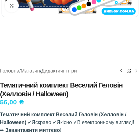
Натисніть, щоб збільшити
Головна
/
Магазин
/
Дидактичні ігри
Тематичний комплект Веселий Геловін
(Хелловін / Halloween)
56,00
₴
Тематичний комплект Веселий Геловін (Хелловін /
Halloween) ✓
Яскраво
✓
Якісно
✓
В електронному вигляді!
➨
Завантажити миттєво!