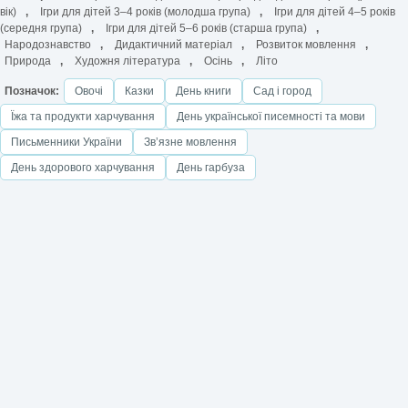
вік)
,
Ігри для дітей 3–4 років (молодша група)
,
Ігри для дітей 4–5 років
(середня група)
,
Ігри для дітей 5–6 років (старша група)
,
Народознавство
,
Дидактичний матеріал
,
Розвиток мовлення
,
Природа
,
Художня література
,
Осінь
,
Літо
Позначок:
Овочі
Казки
День книги
Сад і город
Їжа та продукти харчування
День української писемності та мови
Письменники України
Звʼязне мовлення
День здорового харчування
День гарбуза