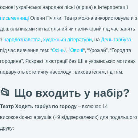
основі української народної пісні (вірша) в інтерпретації
письменниці
Олени Пчілки. Театр можна використовувати з
дошкільниками як настільний чи паличковий під час занять
з
народознавства
,
художньої літератури
, на
День гарбуза
,
під час вивчення тем: “
Осінь
“, “
Овочі
“, “Урожай”, “Город та
городина”. Яскраві ілюстрації без ШІ в українських мотивах
подарують естетичну насолоду і вихователям, і дітям.
📂 Що входить у набір?
Театр Ходить гарбуз по городу
– включає 14
високоякісних аркушів (+9 віддзеркалених) для подальшого
друку: