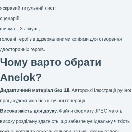
яскравий титульний лист;
сценарій;
ширма – 3 аркуші;
головні герої з віддзеркаленими копіями для створення
двосторонніх героїв.
Чому варто обрати
Anelok?
Дидактичний матеріал без ШІ.
Авторські ілюстрації ручної
праці художників без штучної генерації.
Висока якість для друку.
Файли формату JPEG мають
високу роздільну здатність, що забезпечує ідеальну чіткість
кожної деталі та яскраві кольори на будь-якому папері.