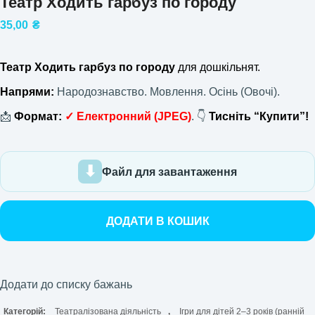
Театр Ходить гарбуз по городу
35,00
₴
Театр Ходить гарбуз по городу
для дошкільнят.
Напрями:
Народознавство. Мовлення. Осінь (Овочі).
📩
Формат:
✓
Електронний
(JPEG)
. 👇
Тисніть “Купити”!
Файл для завантаження
ДОДАТИ В КОШИК
Додати до списку бажань
Категорій:
Театралізована діяльність
,
Ігри для дітей 2–3 років (ранній