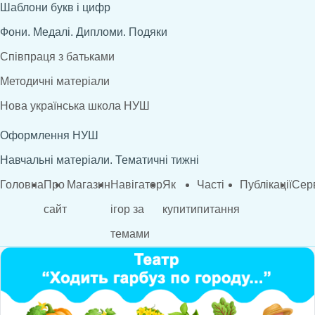
Шаблони букв і цифр
Фони. Медалі. Дипломи. Подяки
Співпраця з батьками
Методичні матеріали
Нова українська школа НУШ
Оформлення НУШ
Навчальні матеріали. Тематичні тижні
Головна
Про
Магазин
Навігатор
Як
Часті
Публікації
Сер
сайт
ігор за
купити
питання
темами