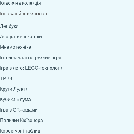
Класична колекція
Інноваційні технології
Лепбуки
Асоціативні картки
Мнемотехніка
Інтелектуально-рухливі ігри
Ігри з лего: LEGO-технологія
ТРВЗ
Круги Луллія
Кубики Блума
Ігри з QR-кодами
Палички Кюїзенера
Коректурні таблиці