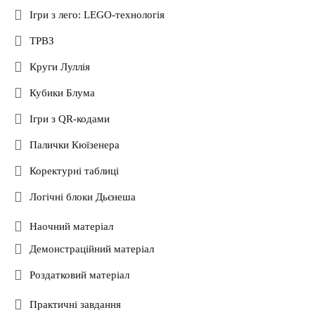
Ігри з лего: LEGO-технологія
ТРВЗ
Круги Луллія
Кубики Блума
Ігри з QR-кодами
Палички Кюїзенера
Коректурні таблиці
Логічні блоки Дьєнеша
Наочний матеріал
Демонстраційний матеріал
Роздатковий матеріал
Практичні завдання