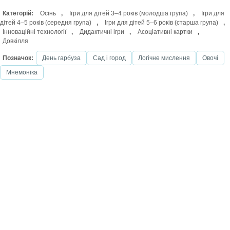
Категорій:
Осінь
,
Ігри для дітей 3–4 років (молодша група)
,
Ігри для
дітей 4–5 років (середня група)
,
Ігри для дітей 5–6 років (старша група)
,
Інноваційні технології
,
Дидактичні ігри
,
Асоціативні картки
,
Довкілля
Позначок:
День гарбуза
Сад і город
Логічне мислення
Овочі
Мнемоніка