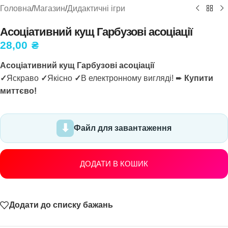
Головна
/
Магазин
/
Дидактичні ігри
Асоціативний кущ Гарбузові асоціації
28,00
₴
Асоціативний кущ Гарбузові асоціації
✓
Яскраво
✓
Якісно
✓
В електронному вигляді! ➨
Купити
миттєво!
Файл для завантаження
ДОДАТИ В КОШИК
Додати до списку бажань