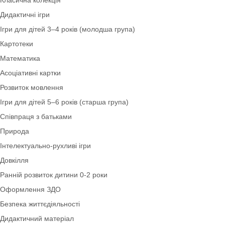
Лепбуки
Грамота
Класична колекція
Дидактичні ігри
Ігри для дітей 3–4 років (молодша група)
Картотеки
Математика
Асоціативні картки
Розвиток мовлення
Ігри для дітей 5–6 років (старша група)
Співпраця з батьками
Природа
Інтелектуально-рухливі ігри