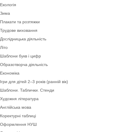
Довкілля
Ранній розвиток дитини 0-2 роки
Оформлення ЗДО
Безпека життєдіяльності
Дидактичний матеріал
Екологія
Зима
Плакати та розтяжки
Трудове виховання
Дослідницька діяльність
Літо
Шаблони букв і цифр
Образотворча діяльність