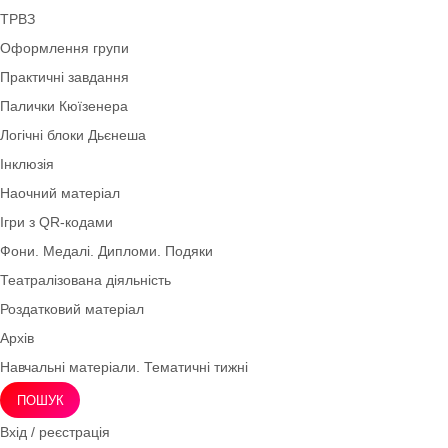
Нова українська школа НУШ
Ігри для дітей 4–5 років (середня група)
Права дитини
Демонстраційний матеріал
Інноваційні технології
Мнемотехніка
Моральне виховання
Осінь
Дидактичні ігри безкоштовно (*1грн)
ТРВЗ
Оформлення групи
Практичні завдання
Палички Кюїзенера