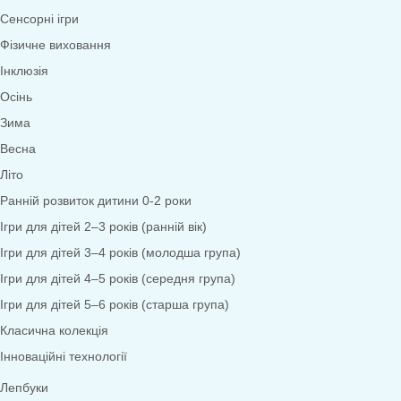
Математика
Економіка
Довкілля
Народознавство
Природа
Екологія
Дослідницька діяльність
Безпека життєдіяльності
Валеологія
Права дитини
Моральне виховання
Трудове виховання
Образотворча діяльність