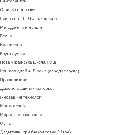
Економіка
Ігри для дітей 2–3 років (ранній вік)
Шаблони. Таблички. Стенди
Художня література
Англійська мова
Коректурні таблиці
Оформлення НУШ
Сенсорні ігри
Оформлення вікон
Ігри з лего: LEGO-технологія
Методичні матеріали
Весна
Валеологія
Круги Луллія