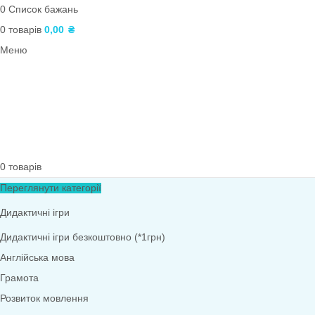
Логічні блоки Дьєнеша
Інклюзія
Наочний матеріал
Ігри з QR-кодами
Фони. Медалі. Дипломи. Подяки
Театралізована діяльність
Роздатковий матеріал
Архів
Навчальні матеріали. Тематичні тижні
ПОШУК
Вхід / реєстрація
0
Список бажань
0
товарів
0,00
₴