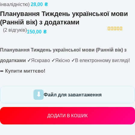
інвалідністю)
28,00
₴
Планування Тиждень української мови
(Ранній вік) з додатками
(
2
відгуків)
150,00
₴
Планування Тиждень української мови (Ранній вік) з
додатками ✓
Яскраво
✓
Якісно
✓
В електронному вигляді!
➨
Купити миттєво!
Файл для завантаження
ДОДАТИ В КОШИК