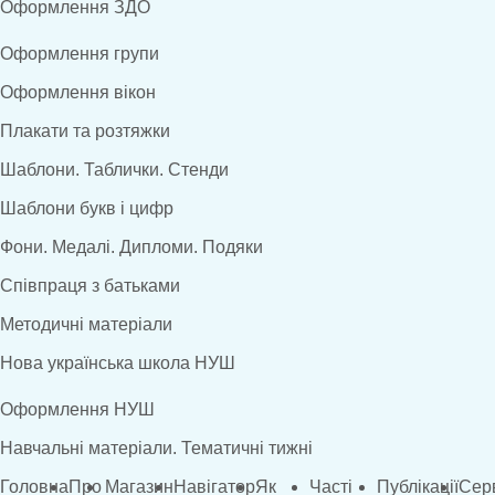
Оформлення ЗДО
Оформлення групи
Оформлення вікон
Плакати та розтяжки
Шаблони. Таблички. Стенди
Шаблони букв і цифр
Фони. Медалі. Дипломи. Подяки
Співпраця з батьками
Методичні матеріали
Нова українська школа НУШ
Оформлення НУШ
Навчальні матеріали. Тематичні тижні
Головна
Про
Магазин
Навігатор
Як
Часті
Публікації
Сер