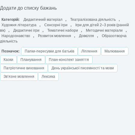
Додати до списку бажань
Категорій:
Дидактичний матеріал
,
Театралізована діяльність
,
Художня література
,
Сенсорні ігри
,
Ігри для дітей 2–3 років (ранній
вік)
,
Дидактичні ігри
,
Тематичні набори
,
Методичні матеріали
,
Народознавство
,
Розвиток мовлення
,
Довкілля
,
Образотворча
діяльність
Позначок:
Папки-пересувки для батьків
Ліплення
Малювання
Казки
Планування
План-конспект заняття
Патріотичне виховання
День української писемності та мови
Звʼязне мовлення
Лексика