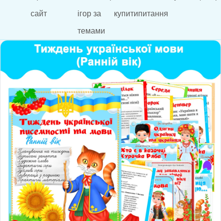
сайт
ігор за
купити
питання
темами