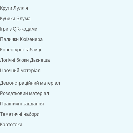
Круги Луллія
Кубики Блума
Ігри з QR-кодами
Палички Кюїзенера
Коректурні таблиці
Логічні блоки Дьєнеша
Наочний матеріал
Демонстраційний матеріал
Роздатковий матеріал
Практичні завдання
Тематичні набори
Картотеки