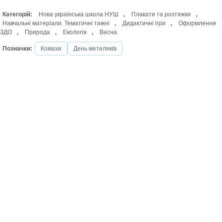
Категорій:
Нова українська школа НУШ
,
Плакати та розтяжки
,
Навчальні матеріали. Тематичні тижні
,
Дидактичні ігри
,
Оформлення
ЗДО
,
Природа
,
Екологія
,
Весна
Позначки:
Комахи
День метеликів