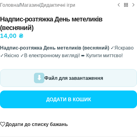
Головна
/
Магазин
/
Дидактичні ігри
Надпис-розтяжка День метеликів
(весняний)
14,00
₴
Надпис-розтяжка День метеликів (весняний)
✓Яскраво
✓Якісно ✓В електронному вигляді! ➨ Купити миттєво!
Файл для завантаження
ДОДАТИ В КОШИК
Додати до списку бажань