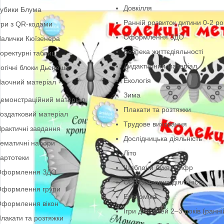
Природа
ТРВЗ
Інтелектуально-рухли
руги Луллія
Довкілля
убики Блума
Ранній розвиток дит
гри з QR-кодами
Оформлення ЗДО
алички Кюїзенера
Безпека життєдіяльн
оректурні таблиці
Дидактичний матері
огічні блоки Дьєнеша
Екологія
аочний матеріал
Зима
емонстраційний матеріал
Плакати та розтяжк
оздатковий матеріал
Трудове виховання
рактичні завдання
Дослідницька діяльн
ематичні набори
Літо