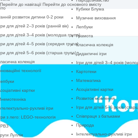
Народознавство
Перейти до навігації
Перейти до основного вмісту
іто
Кубики Блума
анній розвиток дитини 0-2 роки
Музичне виховання
гри для дітей 2–3 років (ранній вік)
Лепбуки
гри для дітей 3–4 років (молодша група)
Грамота
гри для дітей 4–5 років (середня група)
Класична колекція
гри для дітей 5–6 років (старша група)
Дидактичні ігри
ласична колекція
Ігри для дітей 3–4 
нноваційні технології
Картотеки
Математика
епбуки
Асоціативні картки
соціативні картки
Розвиток мовлення
немотехніка
Ігри для дітей 5–6 р
нтелектуально-рухливі ігри
Співпраця з батька
гри з лего: LEGO-технологія