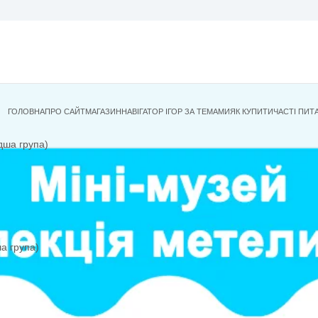
ГОЛОВНА
ПРО САЙТ
МАГАЗИН
НАВІГАТОР ІГОР ЗА ТЕМА
років (молодша група)
оків (старша група)
ми