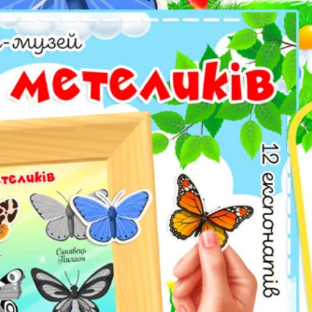
р
ість
ків (ранній вік)
 Стенди