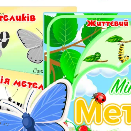
ві ігри
ини 0-2 роки
ості
ал
и
ість