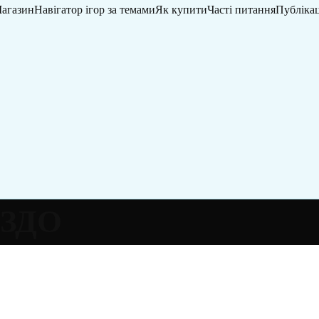
агазин
Навігатор ігор за темами
Як купити
Часті питання
Публікац
 ЗДО