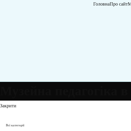
Головна
Про сайт
М
Музейна педагогіка в
Закрити
Всі категорії