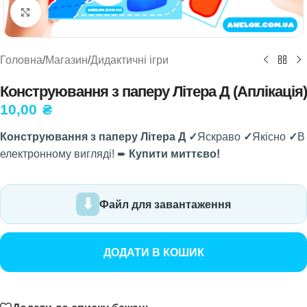
Натисніть, щоб збільшити
Головна
/
Магазин
/
Дидактичні ігри
Конструювання з паперу Літера Д (Аплікація)
10,00
₴
Конструювання з паперу Літера Д ✓
Яскраво
✓
Якісно
✓
В
електронному вигляді! ➨
Купити миттєво!
Файл для завантаження
ДОДАТИ В КОШИК