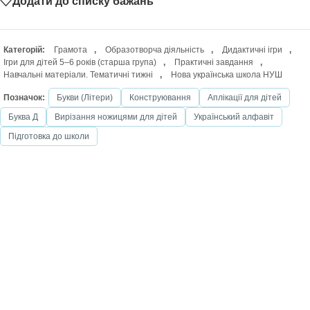
Додати до списку бажань
Категорій:
Грамота
,
Образотворча діяльність
,
Дидактичні ігри
,
Ігри для дітей 5–6 років (старша група)
,
Практичні завдання
,
Навчальні матеріали. Тематичні тижні
,
Нова українська школа НУШ
Позначок:
Букви (Літери)
Конструювання
Аплікації для дітей
Буква Д
Вирізання ножицями для дітей
Український алфавіт
Підготовка до школи