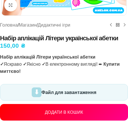
Натисніть, щоб збільшити
Головна
/
Магазин
/
Дидактичні ігри
Набір аплікацій Літери української абетки
150,00
₴
Набір аплікацій Літери української абетки
✓
Яскраво
✓
Якісно
✓
В електронному вигляді! ➨
Купити
миттєво!
Файл для завантаження
ДОДАТИ В КОШИК