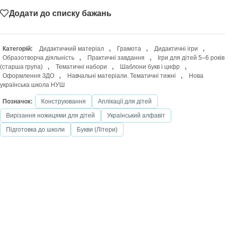
Додати до списку бажань
Категорій:
Дидактичний матеріал
,
Грамота
,
Дидактичні ігри
,
Образотворча діяльність
,
Практичні завдання
,
Ігри для дітей 5–6 років
(старша група)
,
Тематичні набори
,
Шаблони букв і цифр
,
Оформлення ЗДО
,
Навчальні матеріали. Тематичні тижні
,
Нова
українська школа НУШ
Позначок:
Конструювання
Аплікації для дітей
Вирізання ножицями для дітей
Український алфавіт
Підготовка до школи
Букви (Літери)