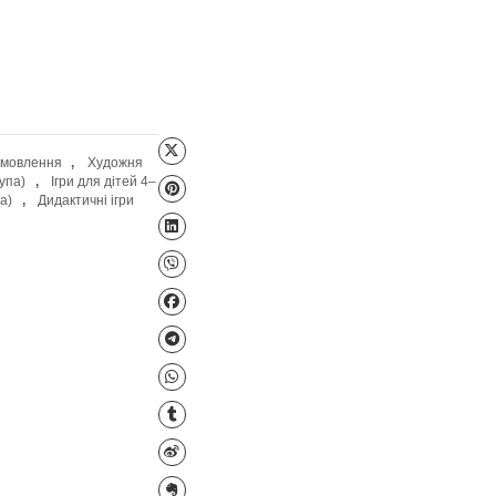
Файл для завантаження
Картотеки
,
Розвиток мовлення
,
Художня
ей 3–4 років (молодша група)
,
Ігри для дітей 4–
й 5–6 років (старша група)
,
Дидактичні ігри