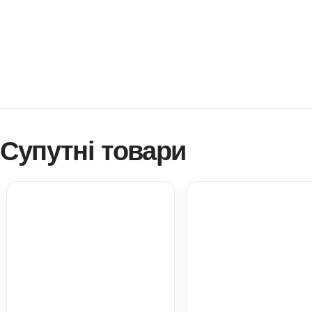
потрібного результату.
Як купити? Натисніть!
Навчитися створювати ігри самостійно?
Платформа професійного розвитку? Натисніть!
Електронні дидактичні матеріали Anelok – це швидко, 
копій на вашу кількість дітей!
Ви можете використовувати матеріал у роботі з діть
практичний матеріал при атестації.
Всі ці пункти акт