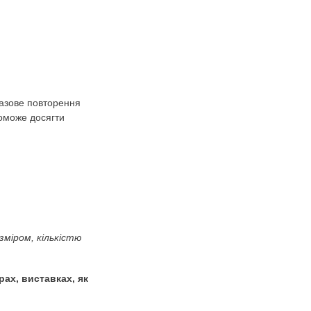
М,Н,П,Р,С) 2
иниці. Діти з особливими освітніми
уків у дітей. Багаторазове повторення
опедичної роботи, допоможе досягти