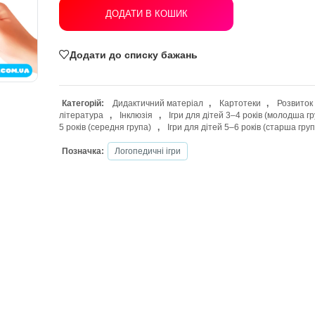
ДОДАТИ В КОШИК
Додати до списку бажань
Категорій:
Дидактичний матеріал
,
література
,
Інклюзія
,
Ігри для діт
5 років (середня група)
,
Ігри для діте
Позначка:
Логопедичні ігри