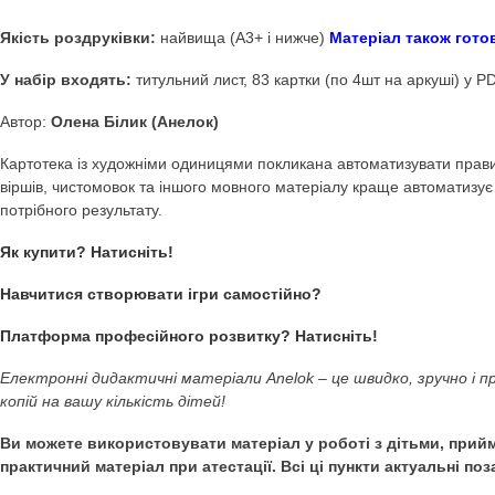
Купити Картотека Вес
частина –
Дидактичні
Картотека Весела звуковимова (К,Л,М,Н,П,Р,С) 2 ча
потребами (ООП). ЗПР. ЗМР. Чистомовки. Картотеки
Якість роздруківки:
найвища (А3+ і нижче)
Матеріал т
У набір входять:
титульний лист, 83 картки (по 4шт на а
Автор:
Олена Білик (Анелок)
Картотека із художніми одиницями покликана автоматизува
віршів, чистомовок та іншого мовного матеріалу краще ав