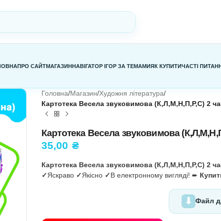
ГОЛОВНА
ПРО САЙТ
МАГАЗИН
НАВІГАТОР ІГОР ЗА ТЕМАМИ
Я
Головна
/
Магазин
/
Художня літерат
Картотека Весела звуковимова (
Картотека Весела звуковим
35,00
₴
Картотека Весела звуковимова (
✓
Яскраво
✓
Якісно
✓
В електронно