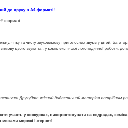
ела звуковимова (К,Л,
 ігри Anelok
стина
(Логопеду. Дефектолог. Мовлення. Художні од
.)
акож готовий до друку в А4 форматі!
ркуші) у PDF форматі.
ти правильну, чітку та чисту звуковимову приголосних зв
томатизує вимову цього звука та , у комплексі іншої лог