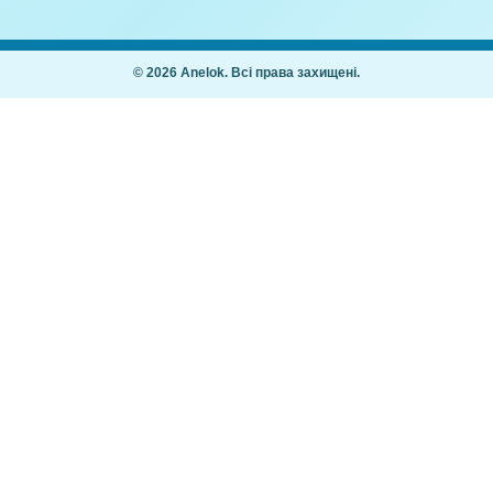
мволів –
Буква Щ – Завдання для дітей
доданки №1
3,00
₴
,00
₴
Покупцям
Як купити
Часті питання
ання дітей 2–7
Мій кабінет