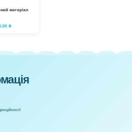
Демонстраційний матеріал
Дидактична