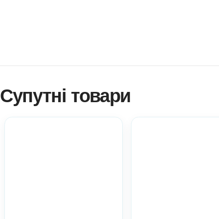
Як купити? Натисніть!
Навчитися створювати ігри самостійно?
Платформа професійного розвитку? Натисніть!
Електронні дидактичні матеріали Anelok – це швидко, 
копій на вашу кількість дітей!
Ви можете використовувати матеріал у роботі з діть
практичний матеріал при атестації.
Всі ці пункти акт