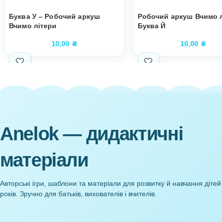
Супутні товари
Буква У – Робочий аркуш
Робочий арку