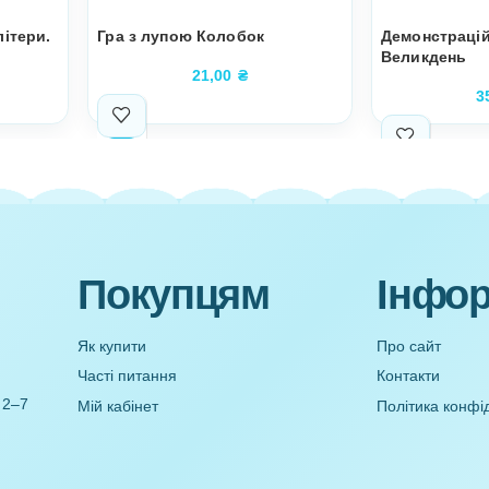
ш Вчимо літери.
Гра з лупою Колобок