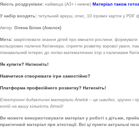
Купити Дидактична гр
рослини –
Дидактичні
Дидактична гра з паличками Кюїзенера Кімнатні р
Якість роздруківки:
найвища (А3+ і нижче)
Матеріал т
У набір входять:
титульний аркуш, опис, 10 ігрових кар
Автор:
Олена Білик (Анелок)
Мета:
закріплювати знання дітей про кімнатні рослини; ф
кольорових паличок Кюїзенера; сприяти розвитку зорової 
пізнавальний інтерес до логіко-математичних ігор з пали