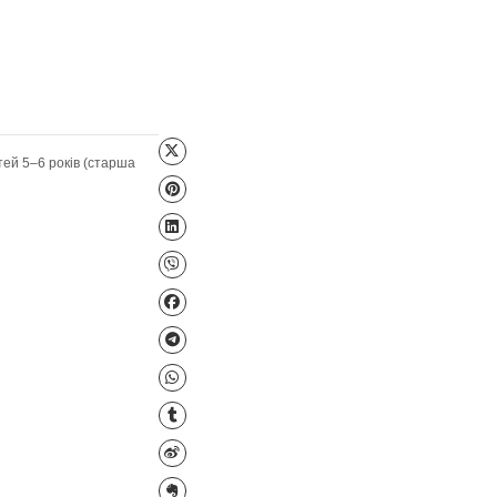
Файл для завантаження
тематика
,
Ігри для дітей 5–6 років (старша
ктичні ігри
Кімнатні рослини
тами)