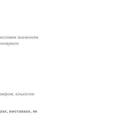
ера Кімнатні
а. Квіти.)
ількість предметів із числовим значенням
ібної моторики рук; виховувати