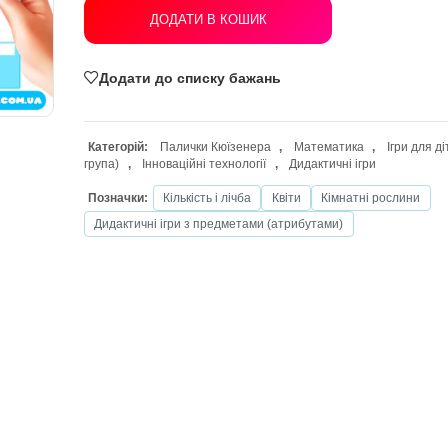
ДОДАТИ В КОШИК
Додати до списку бажань
Категорій:
Палички Кюїзенера
,
Ма
група)
,
Інноваційні технології
,
Дида
Позначки:
Кількість і лічба
Квіти
Дидактичні ігри з предметами (атрибу