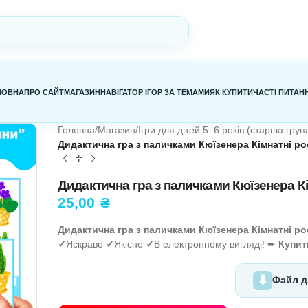
ГОЛОВНА
ПРО САЙТ
МАГАЗИН
НАВІГАТОР ІГОР ЗА ТЕМАМИ
Я
Головна
/
Магазин
/
Ігри для дітей 5–
Дидактична гра з паличками Кюї
Дидактична гра з паличка
25,00
₴
Дидактична гра з паличками Кюї
✓
Яскраво
✓
Якісно
✓
В електронно