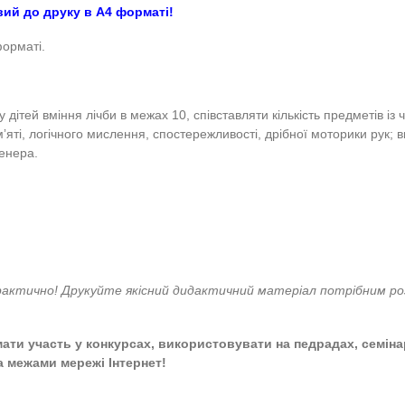
а з паличками Кюїзен
 ігри Anelok
ослини
(Логіко-математичний розвиток. Лічба. Природ
акож готовий до друку в А4 форматі!
ток у PDF форматі.
ормувати у дітей вміння лічби в межах 10, співставляти к
уваги, памʼяті, логічного мислення, спостережливості, др
чками Кюїзенера.