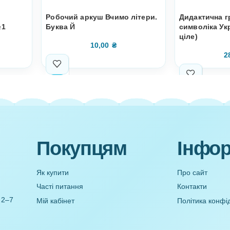
мволів –
Робочий аркуш Вчимо літери.