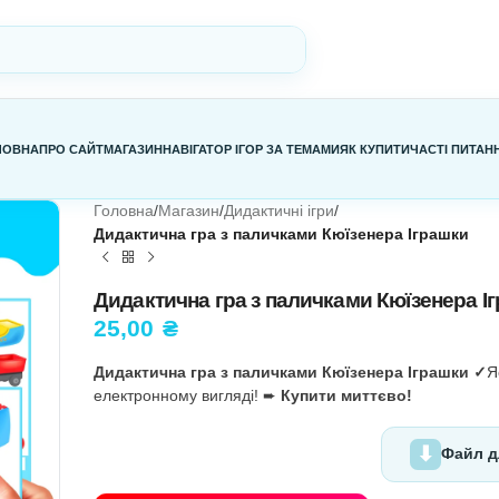
ГОЛОВНА
ПРО САЙТ
МАГАЗИН
НАВІГАТОР ІГОР ЗА ТЕМАМИ
Я
Головна
/
Магазин
/
Дидактичні ігри
/
Дидактична гра з паличками Кю
Дидактична гра з паличка
25,00
₴
Дидактична гра з паличками Кю
електронному вигляді! ➨
Купити 