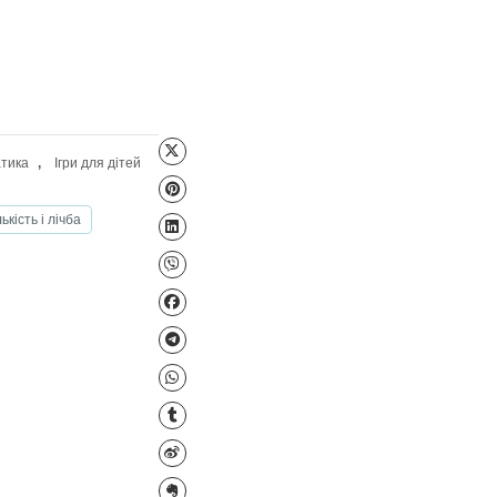
Файл для завантаження
и Кюїзенера
,
Математика
,
Ігри для дітей
 технології
тами (атрибутами)
Кількість і лічба