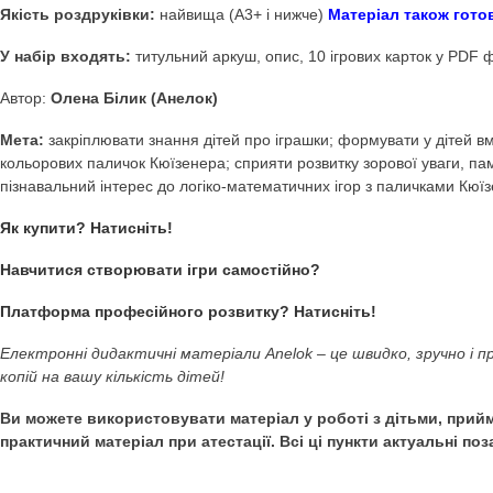
Купити Дидактична гр
Дидактичні ігри Anel
Дидактична гра з паличками Кюїзенера Іграшки
(Ло
Якість роздруківки:
найвища (А3+ і нижче)
Матеріал т
У набір входять:
титульний аркуш, опис, 10 ігрових кар
Автор:
Олена Білик (Анелок)
Мета:
закріплювати знання дітей про іграшки; формувати 
кольорових паличок Кюїзенера; сприяти розвитку зорової 
пізнавальний інтерес до логіко-математичних ігор з пали