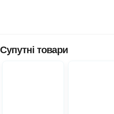
Як купити? Натисніть!
Навчитися створювати ігри самостійно?
Платформа професійного розвитку? Натисніть!
Електронні дидактичні матеріали Anelok – це швидко, 
копій на вашу кількість дітей!
Ви можете використовувати матеріал у роботі з діть
практичний матеріал при атестації.
Всі ці пункти акт