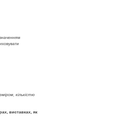
ера Іграшки –
метний світ. Дитячий садок.)
предметів із числовим значенням
ібної моторики рук; виховувати