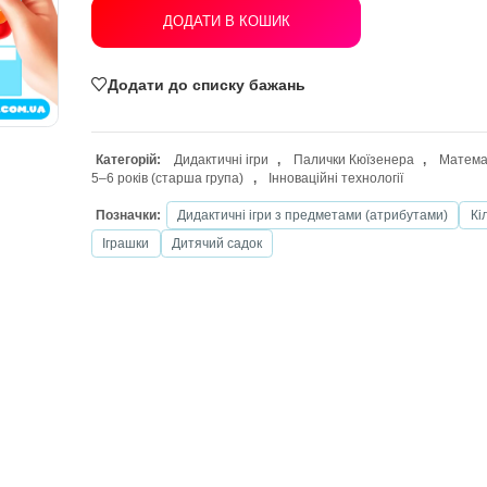
ДОДАТИ В КОШИК
Додати до списку бажань
Категорій:
Дидактичні ігри
,
Паличк
5–6 років (старша група)
,
Інноваційні
Позначки:
Дидактичні ігри з предме
Іграшки
Дитячий садок