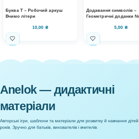
Супутні товари
Буква Т – Робочий аркуш
Додавання си