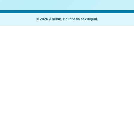
доданки №1
Буква Й
,00
₴
10,00
₴
Покупцям
Як купити
Часті питання
ання дітей 2–7
Мій кабінет