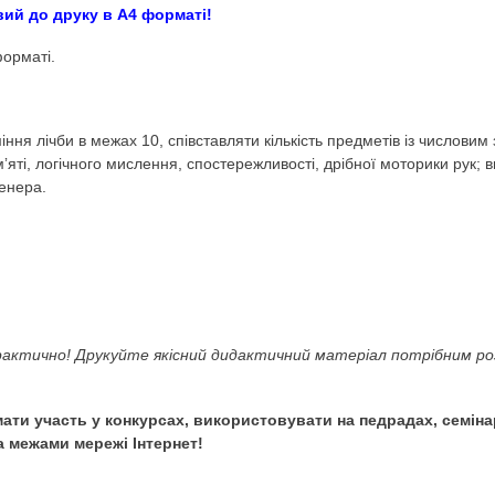
а з паличками Кюїзен
ok
гіко-математичний розвиток. Лічба. Довкілля. Пред
акож готовий до друку в А4 форматі!
ток у PDF форматі.
у дітей вміння лічби в межах 10, співставляти кількість 
уваги, памʼяті, логічного мислення, спостережливості, др
чками Кюїзенера.