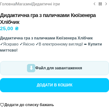
Головна
/
Магазин
/
Дидактичні ігри
Дидактична гра з паличками Кюїзенера
Хлібчик
25,00
₴
Дидактична гра з паличками Кюїзенера Хлібчик
✓
Яскраво
✓
Якісно
✓
В електронному вигляді! ➨
Купити
миттєво!
Файл для завантаження
ДОДАТИ В КОШИК
Додати до списку бажань