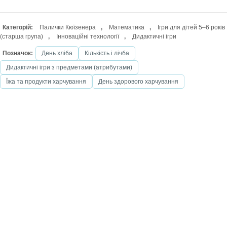
Категорій:
Палички Кюїзенера
,
Математика
,
Ігри для дітей 5–6 років
(старша група)
,
Інноваційні технології
,
Дидактичні ігри
Позначок:
День хліба
Кількість і лічба
Дидактичні ігри з предметами (атрибутами)
Їжа та продукти харчування
День здорового харчування