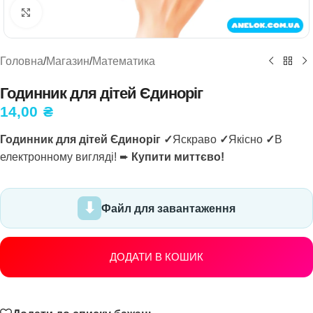
Натисніть, щоб збільшити
Головна
/
Магазин
/
Математика
Годинник для дітей Єдиноріг
14,00
₴
Годинник для дітей Єдиноріг ✓
Яскраво
✓
Якісно
✓
В
електронному вигляді! ➨
Купити миттєво!
Файл для завантаження
ДОДАТИ В КОШИК