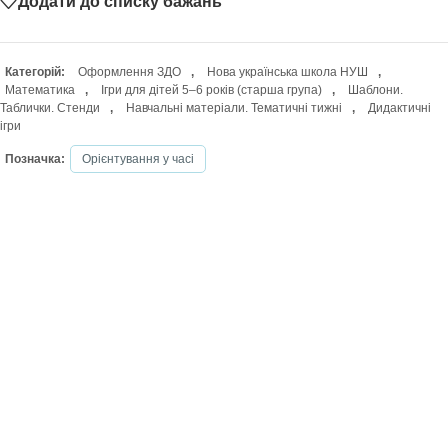
Додати до списку бажань
Категорій:
Оформлення ЗДО
,
Нова українська школа НУШ
,
Математика
,
Ігри для дітей 5–6 років (старша група)
,
Шаблони.
Таблички. Стенди
,
Навчальні матеріали. Тематичні тижні
,
Дидактичні
ігри
Позначка:
Орієнтування у часі