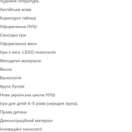
Дослідницька діяльність
Літо
Шаблони букв і цифр
Образотворча діяльність
Економіка
Ігри для дітей 2–3 років (ранній вік)
Шаблони. Таблички. Стенди
Художня література
Англійська мова
Коректурні таблиці
Оформлення НУШ
Сенсорні ігри
Оформлення вікон
Ігри з лего: LEGO-технологія