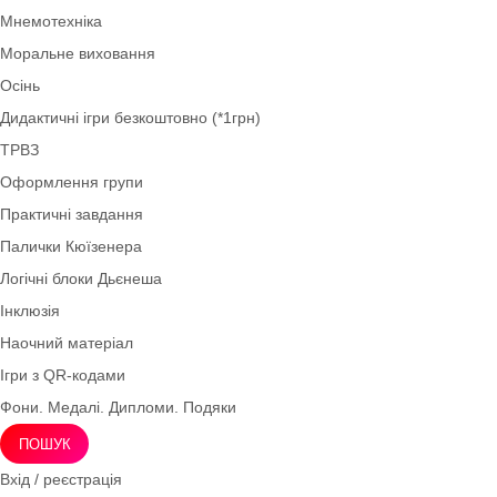
Методичні матеріали
Весна
Валеологія
Круги Луллія
Нова українська школа НУШ
Ігри для дітей 4–5 років (середня група)
Права дитини
Демонстраційний матеріал
Інноваційні технології
Мнемотехніка
Моральне виховання
Осінь
Дидактичні ігри безкоштовно (*1грн)