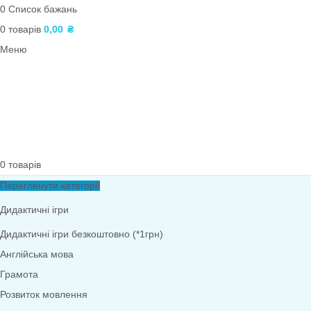
ТРВЗ
Оформлення групи
Практичні завдання
Палички Кюїзенера
Логічні блоки Дьєнеша
Інклюзія
Наочний матеріал
Ігри з QR-кодами
Фони. Медалі. Дипломи. Подяки
ПОШУК
Вхід / реєстрація
0
Список бажань
0
товарів
0,00
₴