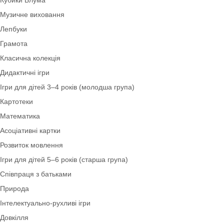
Тематичні набори
Народознавство
Кубики Блума
Музичне виховання
Лепбуки
Грамота
Класична колекція
Дидактичні ігри
Ігри для дітей 3–4 років (молодша група)
Картотеки
Математика
Асоціативні картки
Розвиток мовлення