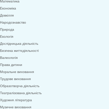
Меню
0
товарів
Переглянути категорії
Дидактичні ігри
Дидактичні ігри безкоштовно (*1грн)
Англійська мова
Грамота
Розвиток мовлення