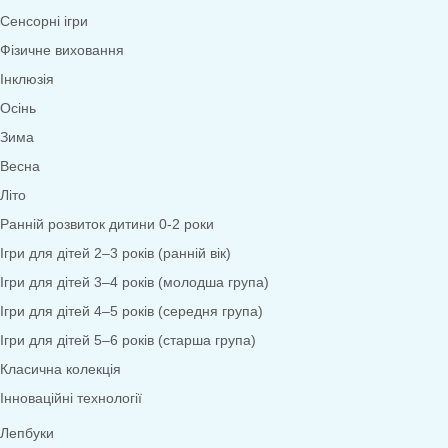
Математика
Економіка
Довкілля
Народознавство
Природа
Екологія
Дослідницька діяльність
Безпека життєдіяльності
Валеологія
Права дитини
Моральне виховання
Трудове виховання
Образотворча діяльність