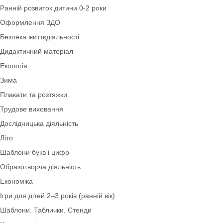
Ігри для дітей 5–6 років (старша група)
Співпраця з батьками
Природа
Інтелектуально-рухливі ігри
Довкілля
Ранній розвиток дитини 0-2 роки
Оформлення ЗДО
Безпека життєдіяльності
Дидактичний матеріал
Екологія
Зима
Плакати та розтяжки
Трудове виховання