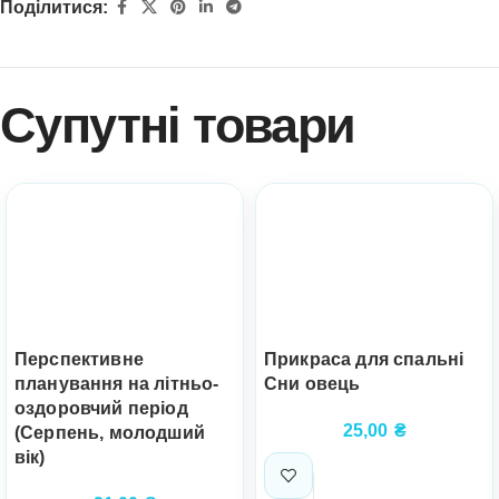
Поділитися:
Супутні товари
Прикраса для спальні
Перспективне
Сни овець
планування на літньо-
оздоровчий період
25,00
₴
(Серпень, молодший
вік)