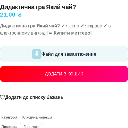
Дидактична гра Який чай?
21,00
₴
Дидактична гра Який чай? ✓
якісно
✓
яскраво
✓
в
електронному вигляді! ➨
Купити миттєво!
Файл для завантаження
ДОДАТИ В КОШИК
Додати до списку бажань
Категорія:
Класична колекція
Позначка:
День чаю