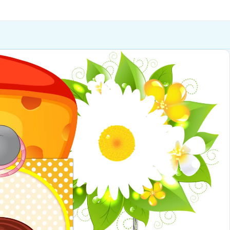
итання
Публікації
Сервіси
Контакти