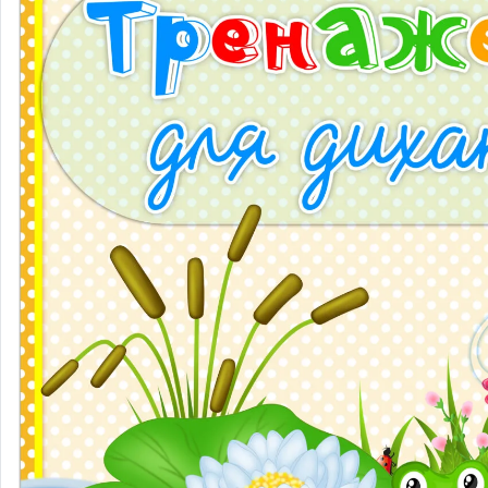
Народознавство
Природа
Екологія
Дослідницька діяльність
Безпека життєдіяльності
Валеологія
Права дитини
Моральне виховання
Трудове виховання
Образотворча діяльність
Театралізована діяльність
Художня література
Музичне виховання