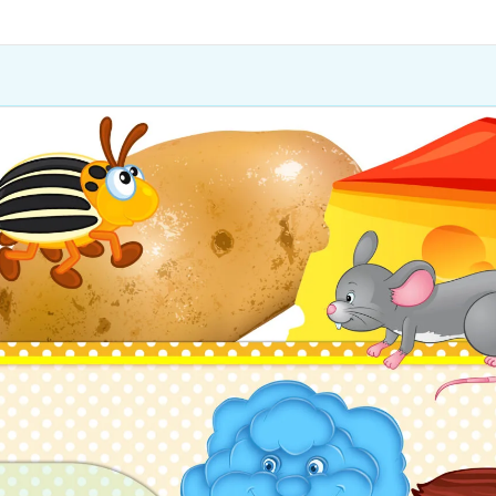
Головна
Про сайт
Магазин
Навігатор ігор за темами
Як купити
Часті п