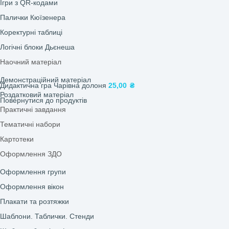
Інноваційні технології
Головна
/
Магазин
/
Класична колекція
/
Тренажери для р
Лепбуки
Асоціативні картки
Мнемотехніка
Інтелектуально-рухливі ігри
Ігри з лего: LEGO-технологія
ТРВЗ
Круги Луллія
Кубики Блума
Ігри з QR-кодами
Палички Кюїзенера
Коректурні таблиці
Логічні блоки Дьєнеша