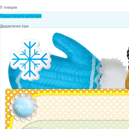
0
товарів
Переглянути категорії
Дидактичні ігри
Дидактичні ігри безкоштовно (*1грн)
Англійська мова
Грамота
Розвиток мовлення
Математика
Економіка
Довкілля