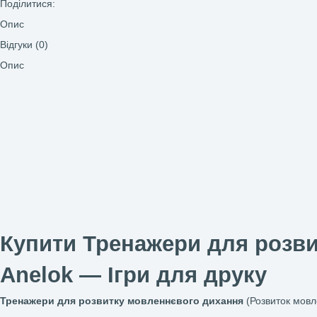
Додати до списку бажань
Категорія:
Класична колекція