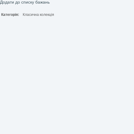
Співпраця з батьками
Методичні матеріали
Нова українська школа НУШ
Оформлення НУШ
Дидактична гра Який чай?
21,00
₴
Навчальні матеріали. Тематичні тижні
Тренажери для розвитку мовленнєвого
21,00
₴
Тренажери для розвитку мовленнєвого дихання ✓
як
ДОДАТИ В КОШ