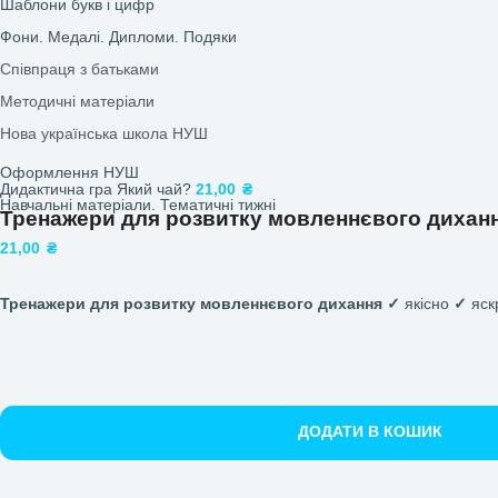
Наочний матеріал
Демонстраційний матеріал
Дидактична гра Чарівна долоня
25,00
₴
Роздатковий матеріал
Повернутися до продуктів
Практичні завдання
Тематичні набори
Картотеки
Оформлення ЗДО
Оформлення групи
Оформлення вікон
Плакати та розтяжки
Шаблони. Таблички. Стенди
Шаблони букв і цифр
Фони. Медалі. Дипломи. Подяки