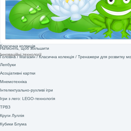
Сенсорні ігри
Фізичне виховання
Інклюзія
Осінь
Зима
Весна
Літо
Ранній розвиток дитини 0-2 роки
Ігри для дітей 2–3 років (ранній вік)
Ігри для дітей 3–4 років (молодша група)
Ігри для дітей 4–5 років (середня група)
Ігри для дітей 5–6 років (старша група)
Класична колекція
Натисніть, щоб збільшити