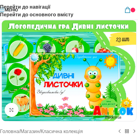
Перейти до навігації
МЕНЮ
Перейти до основного вмісту
Натисніть, щоб збільшити
Головна
/
Магазин
/
Класична колекція