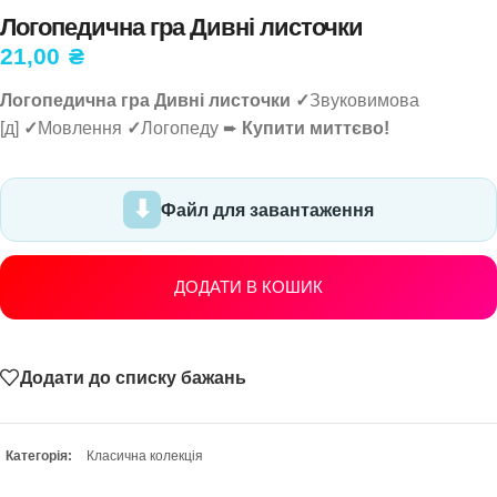
Логопедична гра Дивні листочки
21,00
₴
Логопедична гра Дивні листочки
✓
Звуковимова
[д]
✓
Мовлення
✓
Логопеду ➨
Купити миттєво!
Файл для завантаження
ДОДАТИ В КОШИК
Додати до списку бажань
Категорія:
Класична колекція