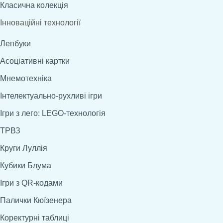
Класична колекція
Інноваційні технології
Лепбуки
Асоціативні картки
Мнемотехніка
Інтелектуально-рухливі ігри
Ігри з лего: LEGO-технологія
ТРВЗ
Круги Луллія
Кубики Блума
Ігри з QR-кодами
Палички Кюїзенера
Коректурні таблиці