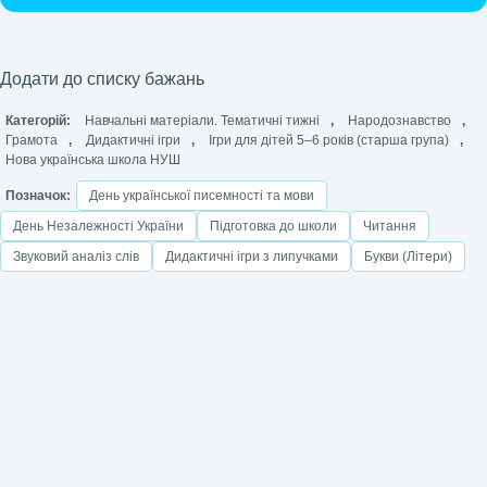
Додати до списку бажань
Категорій:
Навчальні матеріали. Тематичні тижні
,
Народознавство
,
Грамота
,
Дидактичні ігри
,
Ігри для дітей 5–6 років (старша група)
,
Нова українська школа НУШ
Позначок:
День української писемності та мови
День Незалежності України
Підготовка до школи
Читання
Звуковий аналіз слів
Дидактичні ігри з липучками
Букви (Літери)