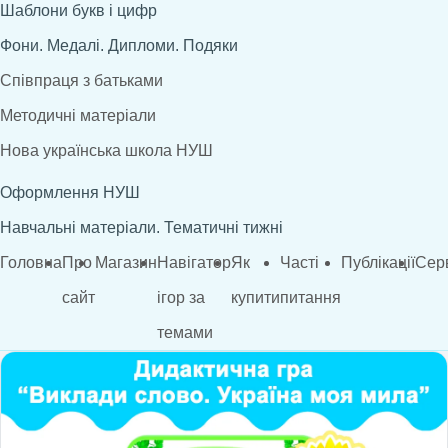
Шаблони букв і цифр
Фони. Медалі. Дипломи. Подяки
Співпраця з батьками
Методичні матеріали
Нова українська школа НУШ
Оформлення НУШ
Навчальні матеріали. Тематичні тижні
Головна
Про
Магазин
Навігатор
Як
Часті
Публікації
Сер
сайт
ігор за
купити
питання
темами